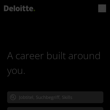
A career built around
you.
Jobtitel, Suchbegriff oder Skills eingeben