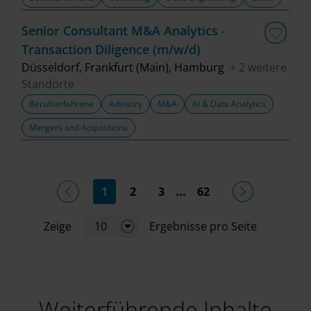
Senior Consultant M&A Analytics -
Transaction Diligence (m/w/d)
Düsseldorf, Frankfurt (Main), Hamburg
+ 2 weitere
Standorte
Berufserfahrene
Advisory
M&A
AI & Data Analytics
Mergers and Acquisitions
(current)
1
2
3
...
62
Zeige
10
Ergebnisse pro Seite
Weiterführende Inhalte