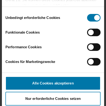
ein duales Studium oder eine
oder verwalten, indem Sie auf
"Cookie-
Kombination aus beidem – wir
Einstellungen"
klicken. Je nach den von Ihnen
E
bereiten dich mit dem perfekten
gewählten Cookie-Präferenzen kann es sein, dass die
Unbedingt erforderliche Cookies
i
Mix aus Theorie und Praxis
volle Funktionalität oder das personalisierte
n
bestens auf deine berufliche
Nutzererlebnis dieser Website nicht zur Verfügung
w
Zukunft vor. Finde den Einstieg,
Funktionale Cookies
stehen.
i
der zu deinen Interessen passt
Darüber hinaus willigen Sie gem. Art. 49 Abs. 1 DSGVO
l
und bewirb dich jetzt!
ein, dass auch Anbieter in den USA Ihre Daten
l
Performance Cookies
verarbeiten. In diesem Fall ist es möglich, dass die
i
übermittelten Daten durch lokale Behörden verarbeitet
g
Cookies für Marketingzwecke
werden.
u
Weitere Informationen finden Sie im
Cookie-Hinweis
.
n
Jetzt bewerben
g
s
Alle Cookies akzeptieren
a
u
s
Nur erforderliche Cookies setzen
w