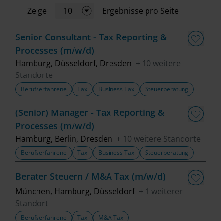
Zeige
10
Ergebnisse pro Seite
Jobart
Senior Consultant - Tax Reporting &
Processes (m/w/d)
Standort
Hamburg, Düsseldorf, Dresden
+ 10 weitere
Standorte
Fachbereich
Berufserfahrene
Tax
Business Tax
Steuerberatung
(Senior) Manager - Tax Reporting &
Top Trends
Processes (m/w/d)
Hamburg, Berlin, Dresden
+ 10 weitere Standorte
Job finden
Berufserfahrene
Tax
Business Tax
Steuerberatung
Filter löschen
Berater Steuern / M&A Tax (m/w/d)
München, Hamburg, Düsseldorf
+ 1 weiterer
Standort
Berufserfahrene
Tax
M&A Tax