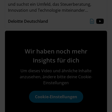
und suchst ein Umfeld, das Steuerberatung,
Innovation und Technologie miteinander
verbindet? Dann erfahre mehr über deine
Deloitte Deutschland
vielfältigen Karrieremöglichkeiten in unserem
Global Employer Services Team. Marcel, Julia und
Marcus geben dir spannende Insights aus ihrem
beruflichen Alltag und erzählen dir, was ihre Arbeit
so besonders spannend macht.
Wir haben noch mehr
Insights für dich
Um dieses Video und ähnliche Inhalte
anzusehen, ändere bitte deine Cookie-
Einstellungen
Cookie-Einstellungen