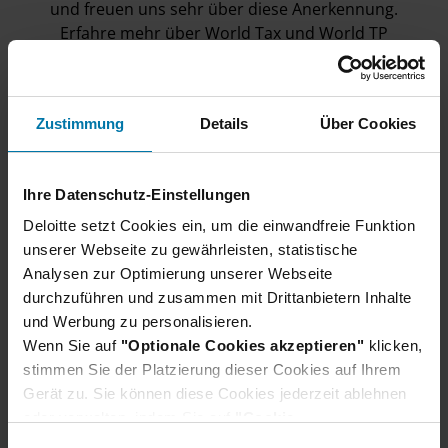
und freuen uns sehr über diese Anerkennung.
Erfahre mehr über World Tax und World TP
Erfahre mehr über die EMEA Tax Awards
Zustimmung
Details
Über Cookies
Ihre Datenschutz-Einstellungen
Deloitte setzt Cookies ein, um die einwandfreie Funktion
unserer Webseite zu gewährleisten, statistische
Analysen zur Optimierung unserer Webseite
durchzuführen und zusammen mit Drittanbietern Inhalte
und Werbung zu personalisieren.
Wenn Sie auf
"Optionale Cookies akzeptieren"
klicken,
stimmen Sie der Platzierung dieser Cookies auf Ihrem
Gerät zu. Sie können diese Cookies jederzeit ablehnen
oder verwalten, indem Sie auf
"Cookie-
Einstellungen"
klicken. Je nach den von Ihnen