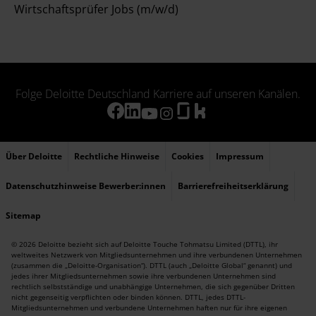
Wirtschaftsprüfer Jobs (m/w/d)
Folge Deloitte Deutschland Karriere auf unseren Kanälen.
Über Deloitte
Rechtliche Hinweise
Cookies
Impressum
Datenschutzhinweise Bewerber:innen
Barrierefreiheitserklärung
Sitemap
© 2026 Deloitte bezieht sich auf Deloitte Touche Tohmatsu Limited (DTTL), ihr
weltweites Netzwerk von Mitgliedsunternehmen und ihre verbundenen Unternehmen
(zusammen die „Deloitte-Organisation“). DTTL (auch „Deloitte Global“ genannt) und
jedes ihrer Mitgliedsunternehmen sowie ihre verbundenen Unternehmen sind
rechtlich selbstständige und unabhängige Unternehmen, die sich gegenüber Dritten
nicht gegenseitig verpflichten oder binden können. DTTL, jedes DTTL-
Mitgliedsunternehmen und verbundene Unternehmen haften nur für ihre eigenen