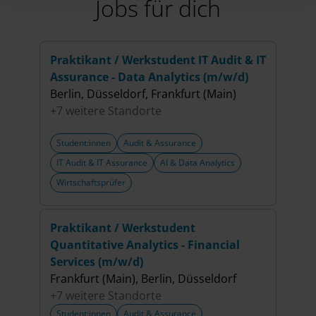
Jobs für dich
Praktikant / Werkstudent IT Audit & IT
Prak
Assurance - Data Analytics (m/w/d)
Advi
Berlin, Düsseldorf, Frankfurt (Main)
Berli
+7 weitere Standorte
+3 w
Student:innen
Audit & Assurance
Stud
IT Audit & IT Assurance
AI & Data Analytics
Acco
Wirtschaftsprüfer
Accou
Praktikant / Werkstudent
Werk
Quantitative Analytics - Financial
Gove
Services (m/w/d)
(m/w
Frankfurt (Main), Berlin, Düsseldorf
Fran
+7 weitere Standorte
+6 w
Student:innen
Audit & Assurance
Stud