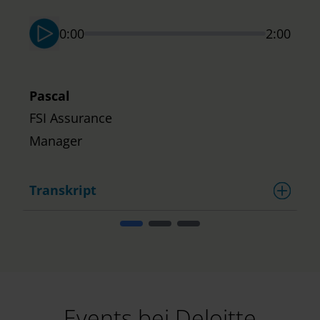
0:00
2:00
Pascal
FSI Assurance
Manager
Transkript
T
Events bei Deloitte