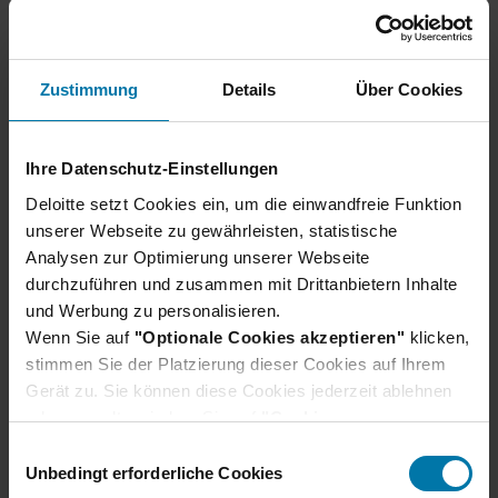
Zustimmung
Details
Über Cookies
Ihre Datenschutz-Einstellungen
Deloitte setzt Cookies ein, um die einwandfreie Funktion
unserer Webseite zu gewährleisten, statistische
Analysen zur Optimierung unserer Webseite
durchzuführen und zusammen mit Drittanbietern Inhalte
und Werbung zu personalisieren.
PODCAST SERIES
Wenn Sie auf
"Optionale Cookies akzeptieren"
klicken,
Audit & Assurance Karriere
stimmen Sie der Platzierung dieser Cookies auf Ihrem
Gerät zu. Sie können diese Cookies jederzeit ablehnen
Podcast
oder verwalten, indem Sie auf
"Cookie-
Einstellungen"
klicken. Je nach den von Ihnen
E
Was machen Wirtschaftsprüfer:innen eigentlich
gewählten Cookie-Präferenzen kann es sein, dass die
Unbedingt erforderliche Cookies
i
genau? Wie verändern Innovationen ihre Aufgaben
volle Funktionalität oder das personalisierte