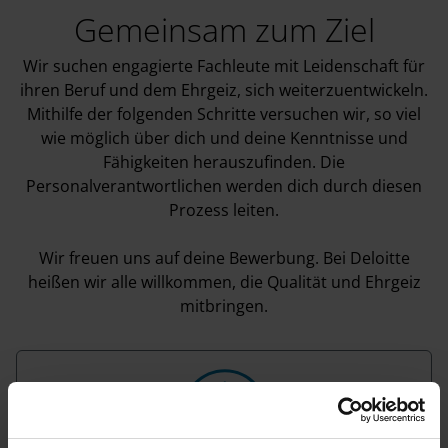
Gemeinsam zum Ziel
Wir suchen engagierte Fachleute mit Leidenschaft für
ihren Beruf und dem Ehrgeiz, sich weiterzuentwickeln.
Mithilfe der folgenden Schritte versuchen wir, so viel
wie möglich über dich und deine Kenntnisse und
Fähigkeiten herauszufinden. Die
Personalverantwortlichen werden dich durch diesen
Prozess leiten.
Wir freuen uns auf deine Bewerbung. Bei Deloitte
heißen wir alle willkommen, die Qualität und Ehrgeiz
mitbringen.