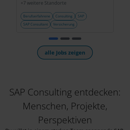
+7 weitere Standorte
+6 w
Berufserfahrene
Consulting
SAP
Beru
SAP Consultant
Versicherung
SAP 
alle Jobs zeigen
SAP Consulting entdecken:
Menschen, Projekte,
Perspektiven