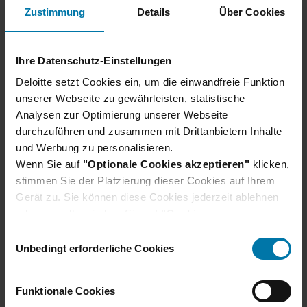
Unser Bewerbungsprozess
Zustimmung
Details
Über Cookies
Wir verraten dir, wie du dich am besten
Ihre Datenschutz-Einstellungen
vorbereiten und was du bei deiner Bewerbung
beachten solltest.
Deloitte setzt Cookies ein, um die einwandfreie Funktion
Erfahre hier mehr
unserer Webseite zu gewährleisten, statistische
Analysen zur Optimierung unserer Webseite
durchzuführen und zusammen mit Drittanbietern Inhalte
und Werbung zu personalisieren.
Wenn Sie auf
"Optionale Cookies akzeptieren"
klicken,
stimmen Sie der Platzierung dieser Cookies auf Ihrem
Gerät zu. Sie können diese Cookies jederzeit ablehnen
oder verwalten, indem Sie auf
"Cookie-
Einstellungen"
klicken. Je nach den von Ihnen
E
gewählten Cookie-Präferenzen kann es sein, dass die
Unbedingt erforderliche Cookies
i
volle Funktionalität oder das personalisierte
n
Nutzererlebnis dieser Website nicht zur Verfügung
w
Du hast noch Fragen?
Funktionale Cookies
stehen.
i