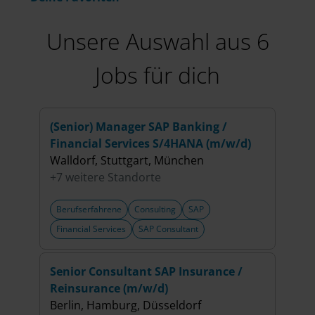
Unsere Auswahl aus 6
Jobs für dich
(Senior) Manager SAP Banking /
Seni
Financial Services S/4HANA (m/w/d)
(m/w
Walldorf, Stuttgart, München
Düsse
+7 weitere Standorte
+6 w
Berufserfahrene
Consulting
SAP
Beru
Financial Services
SAP Consultant
Publi
Senior Consultant SAP Insurance /
Seni
Reinsurance (m/w/d)
SAP 
Berlin, Hamburg, Düsseldorf
Berli