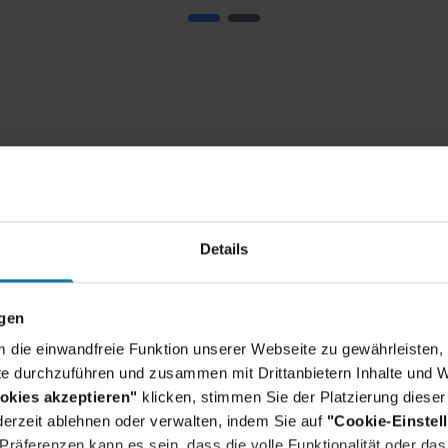
A career build around yo
Details
ngen
um die einwandfreie Funktion unserer Webseite zu gewährleisten, 
e durchzuführen und zusammen mit Drittanbietern Inhalte und W
Wir haben noch mehr Insights für dich
okies akzeptieren"
klicken, stimmen Sie der Platzierung dieser
erzeit ablehnen oder verwalten, indem Sie auf
"Cookie-Einstel
nd ähnliche Inhalte anzusehen, ändere bitte deine Co
räferenzen kann es sein, dass die volle Funktionalität oder das 