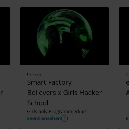
Hannover
O
Smart Factory
e
er
Believers x Girls Hacker
School
Girls only Programmierkurs
Event ansehen
E