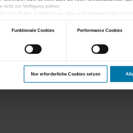
e nicht zur Verfügung stehen.
gem. Art. 49 Abs. 1 DSGVO ein, dass auch Anbieter in den USA Ih
Cookie-Einstellungen
dass die übermittelten Daten durch lokale Behörden verarbeitet w
 Sie im
Cookie-Hinweis
.
Funktionale Cookies
Performance Cookies
Nur erforderliche Cookies setzen
All
Transkript anzeigen
(öffnet in neuem Tab)