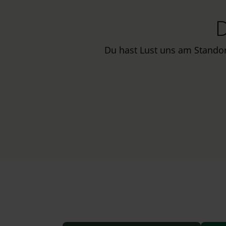
w
D
a
h
l
Du hast Lust uns am Stando