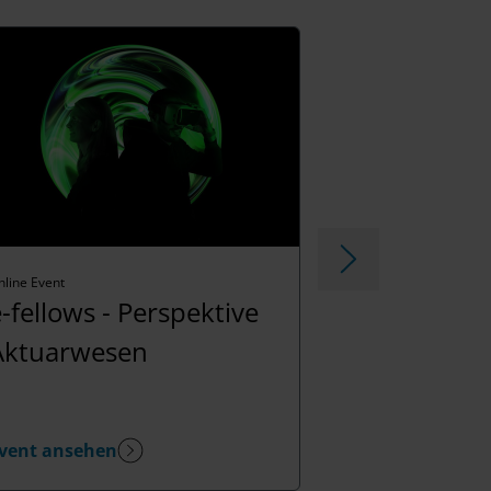
nline Event
Onlin
-fellows - Perspektive
e-
Aktuarwesen
Bu
vent ansehen
Eve