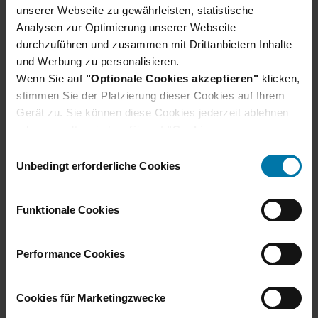
unserer Webseite zu gewährleisten, statistische
Analysen zur Optimierung unserer Webseite
Mehr erfahren
durchzuführen und zusammen mit Drittanbietern Inhalte
und Werbung zu personalisieren.
Wenn Sie auf
"Optionale Cookies akzeptieren"
klicken,
stimmen Sie der Platzierung dieser Cookies auf Ihrem
Gerät zu. Sie können diese Cookies jederzeit ablehnen
oder verwalten, indem Sie auf
"Cookie-
Einstellungen"
klicken. Je nach den von Ihnen
E
gewählten Cookie-Präferenzen kann es sein, dass die
Unbedingt erforderliche Cookies
i
volle Funktionalität oder das personalisierte
n
Nutzererlebnis dieser Website nicht zur Verfügung
w
Funktionale Cookies
stehen.
i
Darüber hinaus willigen Sie gem. Art. 49 Abs. 1 DSGVO
l
ein, dass auch Anbieter in den USA Ihre Daten
Consulting
l
Performance Cookies
verarbeiten. In diesem Fall ist es möglich, dass die
i
übermittelten Daten durch lokale Behörden verarbeitet
Mehr erfahren
g
Cookies für Marketingzwecke
werden.
u
Weitere Informationen finden Sie im
Cookie-Hinweis
.