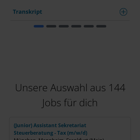
Transkript
T
Unsere Auswahl aus 144
Jobs für dich
(Junior) Assistant Sekretariat
(
Steuerberatung - Tax (m/w/d)
(