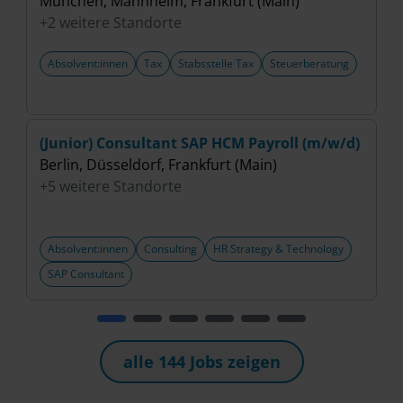
München, Mannheim, Frankfurt (Main)
B
+2 weitere Standorte
+
Absolvent:innen
Tax
Stabsstelle Tax
Steuerberatung
(Junior) Consultant SAP HCM Payroll (m/w/d)
A
Berlin, Düsseldorf, Frankfurt (Main)
C
+5 weitere Standorte
B
+
Absolvent:innen
Consulting
HR Strategy & Technology
SAP Consultant
alle 144 Jobs zeigen