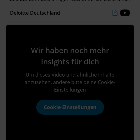
gemeinsam das Gefühl der Verbundenheit mit in
Deloitte Deutschland
unseren Alltag nehmen und weiterhin Vielfalt &
Inklusion feiern! 🌈💜
Wir haben noch mehr
Insights für dich
Um dieses Video und ähnliche Inhalte
anzusehen, ändere bitte deine Cookie-
Einstellungen
Cookie-Einstellungen