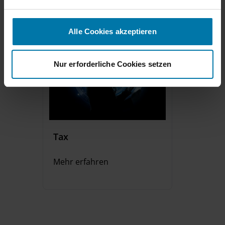
n
g
s
Alle Cookies akzeptieren
a
u
s
Nur erforderliche Cookies setzen
w
a
h
l
Tax
Mehr erfahren