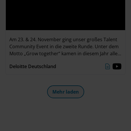
Am 23. & 24. November ging unser großes Talent
Community Event in die zweite Runde. Unter dem
Motto „Grow together“ kamen in diesem Jahr alle
Teilnehmenden in unserer neuen Event Location
Deloitte Deutschland
„The Stage“ im Deloitte Office in Düsseldorf
zusammen. Zwei ereignisreiche Tage mit
spannenden Einzelgesprächen, einem interaktiven
Deloitte Greenhouse Workshop und viel Zeit zum
Mehr laden
Networken liegen hinter uns. Ein großes Danke an
alle, die dabei waren!