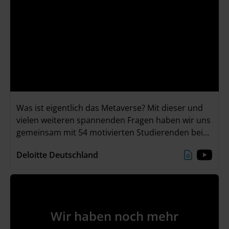
Was ist eigentlich das Metaverse? Mit dieser und
vielen weiteren spannenden Fragen haben wir uns
gemeinsam mit 54 motivierten Studierenden bei
unserem „The Metaverse Experience – Karriere-
Deloitte Deutschland
Event mit Zukunftsperspektive“ am 22./23. Juni
beschäftigt. Neben spannenden Keynotes, einer
Panel-Diskussion mit Q&A und einer eigenen VR-
Experience, waren unsere Highlights vor allem die
Erstellung von Social Avataren und das
Wir haben noch mehr
unvergessliche Abendevent!