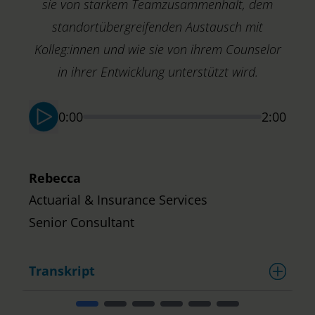
sie von starkem Teamzusammenhalt, dem
J
standortübergreifenden Austausch mit
A
Kolleg:innen und wie sie von ihrem Counselor
M
in ihrer Entwicklung unterstützt wird.
0:00
2:00
Rebecca
Actuarial & Insurance Services​
Senior Consultant
Transkript