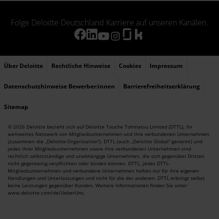
Folge Deloitte Deutschland Karriere auf unseren Kanälen.
Über Deloitte
Rechtliche Hinweise
Cookies
Impressum
Datenschutzhinweise Bewerber:innen
Barrierefreiheitserklärung
Sitemap
© 2026 Deloitte bezieht sich auf Deloitte Touche Tohmatsu Limited (DTTL), ihr
weltweites Netzwerk von Mitgliedsunternehmen und ihre verbundenen Unternehmen
(zusammen die „Deloitte-Organisation“). DTTL (auch „Deloitte Global“ genannt) und
jedes ihrer Mitgliedsunternehmen sowie ihre verbundenen Unternehmen sind
rechtlich selbstständige und unabhängige Unternehmen, die sich gegenüber Dritten
nicht gegenseitig verpflichten oder binden können. DTTL, jedes DTTL-
Mitgliedsunternehmen und verbundene Unternehmen haften nur für ihre eigenen
Handlungen und Unterlassungen und nicht für die der anderen. DTTL erbringt selbst
keine Leistungen gegenüber Kunden. Weitere Informationen finden Sie unter
www.deloitte.com/de/UeberUns
.