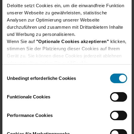
Deloitte setzt Cookies ein, um die einwandfreie Funktion
unserer Webseite zu gewährleisten, statistische
Analysen zur Optimierung unserer Webseite
durchzuführen und zusammen mit Drittanbietern Inhalte
und Werbung zu personalisieren.
Wenn Sie auf
"Optionale Cookies akzeptieren"
klicken,
stimmen Sie der Platzierung dieser Cookies auf Ihrem
Gerät zu. Sie können diese Cookies jederzeit ablehnen
oder verwalten, indem Sie auf
"Cookie-
Einstellungen"
klicken. Je nach den von Ihnen
E
gewählten Cookie-Präferenzen kann es sein, dass die
Unbedingt erforderliche Cookies
Ähnliche Jobs
i
volle Funktionalität oder das personalisierte
n
Zuletzt angesehene Jobs
Nutzererlebnis dieser Website nicht zur Verfügung
w
Funktionale Cookies
stehen.
i
Deine Favoriten
Darüber hinaus willigen Sie gem. Art. 49 Abs. 1 DSGVO
l
ein, dass auch Anbieter in den USA Ihre Daten
l
Performance Cookies
Unsere Auswahl aus 6
verarbeiten. In diesem Fall ist es möglich, dass die
i
übermittelten Daten durch lokale Behörden verarbeitet
g
Cookies für Marketingzwecke