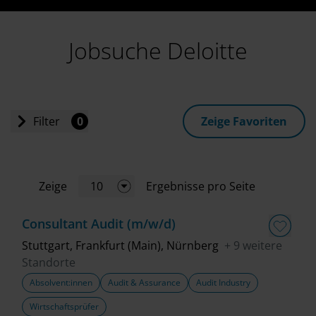
Jobsuche Deloitte
Filter
0
Zeige Favoriten
Einstiegslevel
Zeige
10
Ergebnisse pro Seite
Jobart
Consultant Audit (m/w/d)
Standort
Stuttgart, Frankfurt (Main), Nürnberg
+ 9 weitere
Standorte
Absolvent:innen
Audit & Assurance
Audit Industry
Geschäftsbereich
Wirtschaftsprüfer