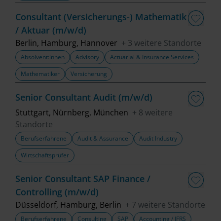
Fachbereich
Consultant (Versicherungs-) Mathematik
/ Aktuar (m/w/d)
Top Trends
Berlin, Hamburg, Hannover
+ 3 weitere Standorte
Absolvent:innen
Advisory
Actuarial & Insurance Services
Mathematiker
Versicherung
Job finden
Senior Consultant Audit (m/w/d)
Filter löschen
Stuttgart, Nürnberg, München
+ 8 weitere
Standorte
Berufserfahrene
Audit & Assurance
Audit Industry
Wirtschaftsprüfer
Senior Consultant SAP Finance /
Controlling (m/w/d)
Düsseldorf, Hamburg, Berlin
+ 7 weitere Standorte
Berufserfahrene
Consulting
SAP
Accounting / IFRS