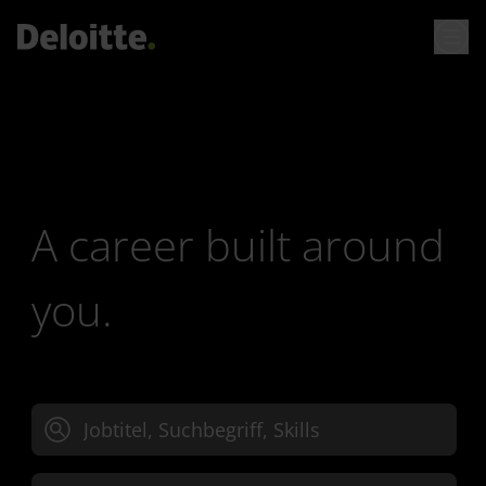
A career built around
you.
Jobtitel, Suchbegriff oder Skills eingeben