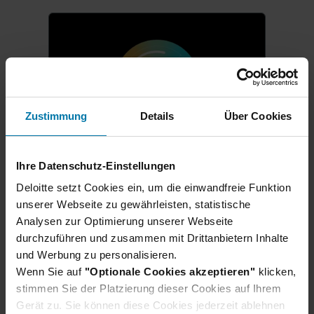
Zustimmung
Details
Über Cookies
Ihre Datenschutz-Einstellungen
Karrierestart für Schüler:innen
Deloitte setzt Cookies ein, um die einwandfreie Funktion
Ausbildung & duales
unserer Webseite zu gewährleisten, statistische
Studium 2027
Analysen zur Optimierung unserer Webseite
durchzuführen und zusammen mit Drittanbietern Inhalte
Direkt nach dem Schulabschluss
und Werbung zu personalisieren.
in der Berufswelt durchstarten?
Wenn Sie auf
"Optionale Cookies akzeptieren"
klicken,
Wir bilden deutschlandweit aus:
stimmen Sie der Platzierung dieser Cookies auf Ihrem
Ob eine praxisnahe Ausbildung,
Gerät zu. Sie können diese Cookies jederzeit ablehnen
ein duales Studium oder eine