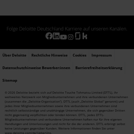
Folge Deloitte Deutschland Karriere auf unseren Kanälen.
Über Deloitte
Rechtliche Hinweise
Cookies
Impressum
Datenschutzhinweise Bewerber:innen
Barrierefreiheitserklärung
Sitemap
© 2026 Deloitte bezieht sich auf Deloitte Touche Tohmatsu Limited (DTTL), ihr
weltweites Netzwerk von Mitgliedsunternehmen und ihre verbundenen Unternehmen
(zusammen die „Deloitte-Organisation“). DTTL (auch „Deloitte Global“ genannt) und
jedes ihrer Mitgliedsunternehmen sowie ihre verbundenen Unternehmen sind
rechtlich selbstständige und unabhängige Unternehmen, die sich gegenüber Dritten
nicht gegenseitig verpflichten oder binden können. DTTL, jedes DTTL-
Mitgliedsunternehmen und verbundene Unternehmen haften nur für ihre eigenen
Handlungen und Unterlassungen und nicht für die der anderen. DTTL erbringt selbst
keine Leistungen gegenüber Kunden. Weitere Informationen finden Sie unter
www.deloitte.com/de/UeberUns
.