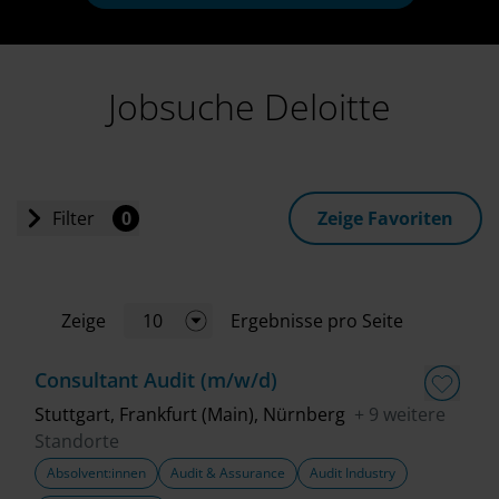
Jobsuche Deloitte
Filter
0
Zeige Favoriten
Einstiegslevel
Zeige
10
Ergebnisse pro Seite
Jobart
Consultant Audit (m/w/d)
Standort
Stuttgart, Frankfurt (Main), Nürnberg
+ 9 weitere
Standorte
Absolvent:innen
Audit & Assurance
Audit Industry
Geschäftsbereich