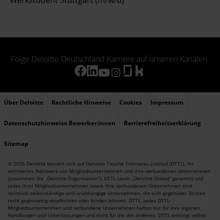
Werkstudent Stuttgart (m/w/d)
Folge Deloitte Deutschland Karriere auf unseren Kanälen.
Über Deloitte
Rechtliche Hinweise
Cookies
Impressum
Datenschutzhinweise Bewerber:innen
Barrierefreiheitserklärung
Sitemap
© 2026 Deloitte bezieht sich auf Deloitte Touche Tohmatsu Limited (DTTL), ihr
weltweites Netzwerk von Mitgliedsunternehmen und ihre verbundenen Unternehmen
(zusammen die „Deloitte-Organisation“). DTTL (auch „Deloitte Global“ genannt) und
jedes ihrer Mitgliedsunternehmen sowie ihre verbundenen Unternehmen sind
rechtlich selbstständige und unabhängige Unternehmen, die sich gegenüber Dritten
nicht gegenseitig verpflichten oder binden können. DTTL, jedes DTTL-
Mitgliedsunternehmen und verbundene Unternehmen haften nur für ihre eigenen
Handlungen und Unterlassungen und nicht für die der anderen. DTTL erbringt selbst