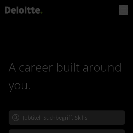
A career built around
you.
Jobtitel, Suchbegriff oder Skills eingeben