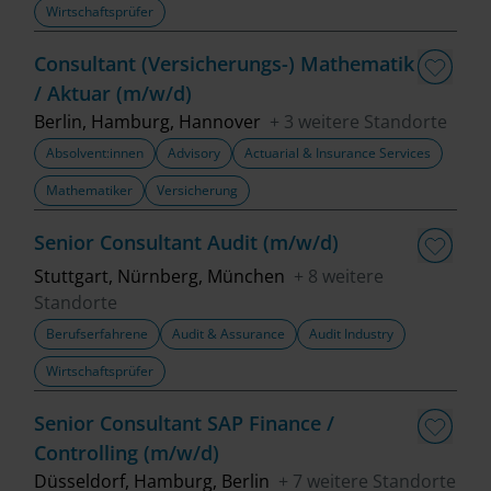
Wirtschaftsprüfer
Fachbereich
Consultant (Versicherungs-) Mathematik
/ Aktuar (m/w/d)
Top Trends
Berlin, Hamburg, Hannover
+ 3 weitere Standorte
Absolvent:innen
Advisory
Actuarial & Insurance Services
Mathematiker
Versicherung
Job finden
Senior Consultant Audit (m/w/d)
Filter löschen
Stuttgart, Nürnberg, München
+ 8 weitere
Standorte
Berufserfahrene
Audit & Assurance
Audit Industry
Wirtschaftsprüfer
Senior Consultant SAP Finance /
Controlling (m/w/d)
Düsseldorf, Hamburg, Berlin
+ 7 weitere Standorte