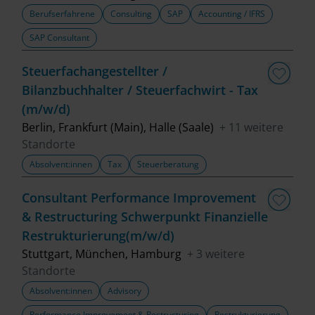
Berufserfahrene
Consulting
SAP
Accounting / IFRS
SAP Consultant
Steuerfachangestellter /
Bilanzbuchhalter / Steuerfachwirt - Tax
(m/w/d)
Berlin, Frankfurt (Main), Halle (Saale)
+ 11 weitere
Standorte
Absolvent:innen
Tax
Steuerberatung
Consultant Performance Improvement
& Restructuring Schwerpunkt Finanzielle
Restrukturierung(m/w/d)
Stuttgart, München, Hamburg
+ 3 weitere
Standorte
Absolvent:innen
Advisory
Performance Improvement & Restructuring
Restrukturierung