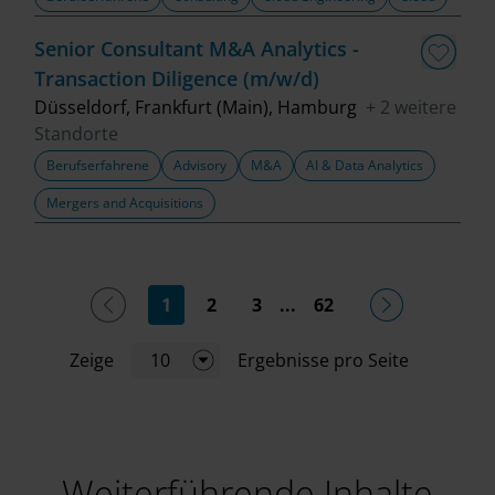
Senior Consultant M&A Analytics -
Transaction Diligence (m/w/d)
Düsseldorf, Frankfurt (Main), Hamburg
+ 2 weitere
Standorte
Berufserfahrene
Advisory
M&A
AI & Data Analytics
Mergers and Acquisitions
(current)
1
2
3
...
62
Zeige
10
Ergebnisse pro Seite
Weiterführende Inhalte