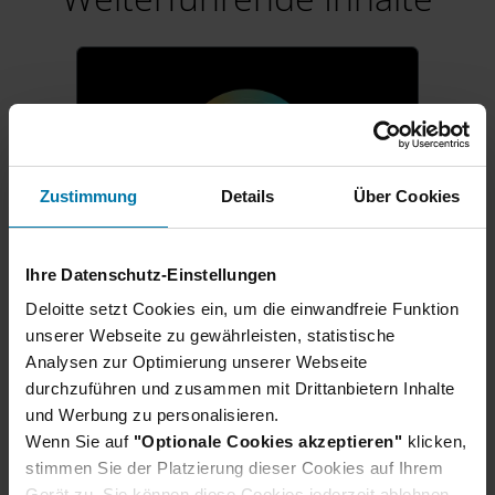
Zustimmung
Details
Über Cookies
Ihre Datenschutz-Einstellungen
Karrierestart für Schüler:innen
Deloitte setzt Cookies ein, um die einwandfreie Funktion
Ausbildung & duales
unserer Webseite zu gewährleisten, statistische
Analysen zur Optimierung unserer Webseite
Studium 2027
durchzuführen und zusammen mit Drittanbietern Inhalte
Direkt nach dem Schulabschluss
und Werbung zu personalisieren.
in der Berufswelt durchstarten?
Wenn Sie auf
"Optionale Cookies akzeptieren"
klicken,
Wir bilden deutschlandweit aus:
stimmen Sie der Platzierung dieser Cookies auf Ihrem
Ob eine praxisnahe Ausbildung,
Gerät zu. Sie können diese Cookies jederzeit ablehnen