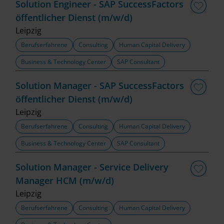
Solution Engineer - SAP SuccessFactors
Filter löschen
öffentlicher Dienst (m/w/d)
Leipzig
Berufserfahrene
Consulting
Human Capital Delivery
Business & Technology Center
SAP Consultant
Solution Manager - SAP SuccessFactors
öffentlicher Dienst (m/w/d)
Leipzig
Berufserfahrene
Consulting
Human Capital Delivery
Business & Technology Center
SAP Consultant
Solution Manager - Service Delivery
Manager HCM (m/w/d)
Leipzig
Berufserfahrene
Consulting
Human Capital Delivery