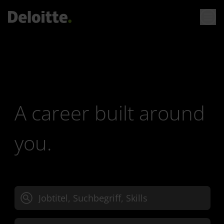
A career built around
you.
Jobtitel, Suchbegriff oder Skills eingeben