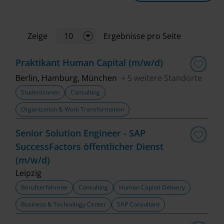
Einstiegslevel
Zeige
10
Ergebnisse pro Seite
Jobart
Praktikant Human Capital (m/w/d)
Standort
Berlin, Hamburg, München
+ 5 weitere Standorte
Student:innen
Consulting
Geschäftsbereich
Organization & Work Transformation
Senior Solution Engineer - SAP
Fachbereich
SuccessFactors öffentlicher Dienst
(m/w/d)
Top Trends
Leipzig
Berufserfahrene
Consulting
Human Capital Delivery
Business & Technology Center
SAP Consultant
Job finden