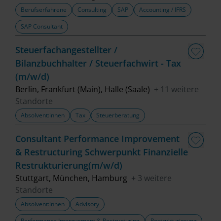
Berufserfahrene
Consulting
SAP
Accounting / IFRS
SAP Consultant
Steuerfachangestellter /
Bilanzbuchhalter / Steuerfachwirt - Tax
(m/w/d)
Berlin, Frankfurt (Main), Halle (Saale)
+ 11 weitere
Standorte
Absolvent:innen
Tax
Steuerberatung
Consultant Performance Improvement
& Restructuring Schwerpunkt Finanzielle
Restrukturierung(m/w/d)
Stuttgart, München, Hamburg
+ 3 weitere
Standorte
Absolvent:innen
Advisory
Performance Improvement & Restructuring
Restrukturierung