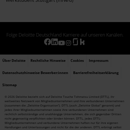
Werkstudent Stuttgart (m/w/d)
Folge Deloitte Deutschland Karriere auf unseren Kanälen.
Über Deloitte
Rechtliche Hinweise
Cookies
Impressum
Datenschutzhinweise Bewerber:innen
Barrierefreiheitserklärung
Sitemap
© 2026 Deloitte bezieht sich auf Deloitte Touche Tohmatsu Limited (DTTL), ihr
weltweites Netzwerk von Mitgliedsunternehmen und ihre verbundenen Unternehmen
(zusammen die „Deloitte-Organisation“). DTTL (auch „Deloitte Global“ genannt) und
jedes ihrer Mitgliedsunternehmen sowie ihre verbundenen Unternehmen sind
rechtlich selbstständige und unabhängige Unternehmen, die sich gegenüber Dritten
nicht gegenseitig verpflichten oder binden können. DTTL, jedes DTTL-
Mitgliedsunternehmen und verbundene Unternehmen haften nur für ihre eigenen
Handlungen und Unterlassungen und nicht für die der anderen. DTTL erbringt selbst