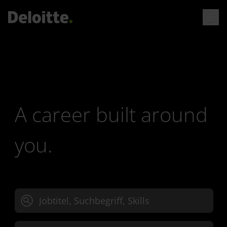
A career built around
you.
Jobtitel, Suchbegriff oder Skills eingeben