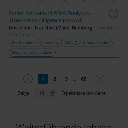
Senior Consultant M&A Analytics -
Transaction Diligence (m/w/d)
Düsseldorf, Frankfurt (Main), Hamburg
+ 2 weitere
Standorte
Berufserfahrene
Advisory
M&A
AI & Data Analytics
Mergers and Acquisitions
(current)
1
2
3
...
62
Zeige
10
Ergebnisse pro Seite
Weiterführende Inhalte