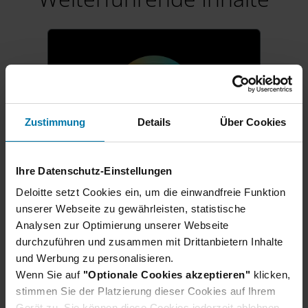
Zustimmung
Details
Über Cookies
Ihre Datenschutz-Einstellungen
Karrierestart für Schüler:innen
Deloitte setzt Cookies ein, um die einwandfreie Funktion
Ausbildung & duales
unserer Webseite zu gewährleisten, statistische
Analysen zur Optimierung unserer Webseite
Studium 2027
durchzuführen und zusammen mit Drittanbietern Inhalte
Direkt nach dem Schulabschluss
und Werbung zu personalisieren.
in der Berufswelt durchstarten?
Wenn Sie auf
"Optionale Cookies akzeptieren"
klicken,
Wir bilden deutschlandweit aus:
stimmen Sie der Platzierung dieser Cookies auf Ihrem
Ob eine praxisnahe Ausbildung,
Gerät zu. Sie können diese Cookies jederzeit ablehnen