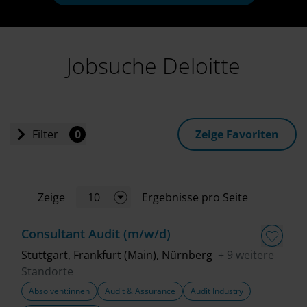
Jobsuche Deloitte
Filter
0
Zeige Favoriten
Einstiegslevel
Zeige
10
Ergebnisse pro Seite
Jobart
Consultant Audit (m/w/d)
Standort
Stuttgart, Frankfurt (Main), Nürnberg
+ 9 weitere
Standorte
Absolvent:innen
Audit & Assurance
Audit Industry
Geschäftsbereich