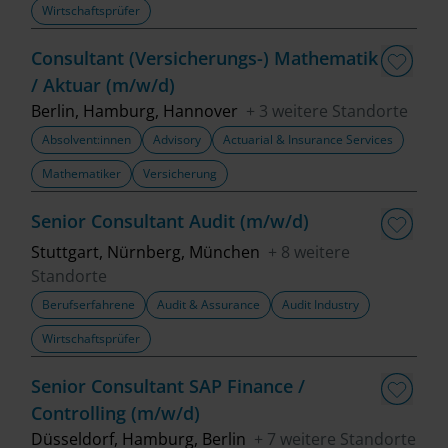
Wirtschaftsprüfer
Fachbereich
Consultant (Versicherungs-) Mathematik
/ Aktuar (m/w/d)
Top Trends
Berlin, Hamburg, Hannover
+ 3 weitere Standorte
Absolvent:innen
Advisory
Actuarial & Insurance Services
Mathematiker
Versicherung
Job finden
Senior Consultant Audit (m/w/d)
Filter löschen
Stuttgart, Nürnberg, München
+ 8 weitere
Standorte
Berufserfahrene
Audit & Assurance
Audit Industry
Wirtschaftsprüfer
Senior Consultant SAP Finance /
Controlling (m/w/d)
Düsseldorf, Hamburg, Berlin
+ 7 weitere Standorte