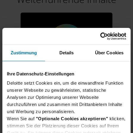
Zustimmung
Details
Über Cookies
Ihre Datenschutz-Einstellungen
Karrierestart für Schüler:innen
Deloitte setzt Cookies ein, um die einwandfreie Funktion
Ausbildung & duales
unserer Webseite zu gewährleisten, statistische
Analysen zur Optimierung unserer Webseite
Studium 2027
durchzuführen und zusammen mit Drittanbietern Inhalte
Direkt nach dem Schulabschluss
und Werbung zu personalisieren.
in der Berufswelt durchstarten?
Wenn Sie auf
"Optionale Cookies akzeptieren"
klicken,
Wir bilden deutschlandweit aus:
stimmen Sie der Platzierung dieser Cookies auf Ihrem
Ob eine praxisnahe Ausbildung,
Gerät zu. Sie können diese Cookies jederzeit ablehnen