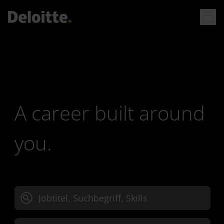
A career built around
you.
Jobtitel, Suchbegriff oder Skills eingeben