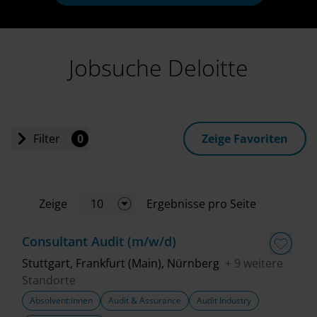
Jobsuche Deloitte
Filter
0
Zeige Favoriten
Einstiegslevel
Zeige
10
Ergebnisse pro Seite
Jobart
Consultant Audit (m/w/d)
Standort
Stuttgart, Frankfurt (Main), Nürnberg
+ 9 weitere
Standorte
Absolvent:innen
Audit & Assurance
Audit Industry
Geschäftsbereich