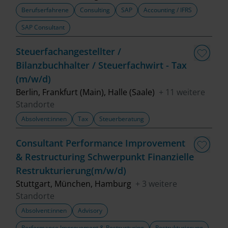
Berufserfahrene
Consulting
SAP
Accounting / IFRS
SAP Consultant
Steuerfachangestellter /
Bilanzbuchhalter / Steuerfachwirt - Tax
(m/w/d)
Berlin, Frankfurt (Main), Halle (Saale)
+ 11 weitere
Standorte
Absolvent:innen
Tax
Steuerberatung
Consultant Performance Improvement
& Restructuring Schwerpunkt Finanzielle
Restrukturierung(m/w/d)
Stuttgart, München, Hamburg
+ 3 weitere
Standorte
Absolvent:innen
Advisory
Performance Improvement & Restructuring
Restrukturierung