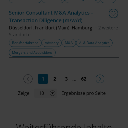
Senior Consultant M&A Analytics -
Transaction Diligence (m/w/d)
Düsseldorf, Frankfurt (Main), Hamburg
+ 2 weitere
Standorte
Berufserfahrene
Advisory
M&A
AI & Data Analytics
Mergers and Acquisitions
(current)
1
2
3
...
62
Zeige
10
Ergebnisse pro Seite
Weiterführende Inhalte