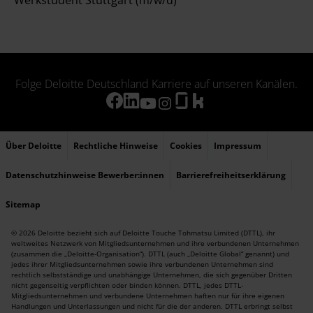
Werkstudent Stuttgart (m/w/d)
Folge Deloitte Deutschland Karriere auf unseren Kanälen.
Über Deloitte
Rechtliche Hinweise
Cookies
Impressum
Datenschutzhinweise Bewerber:innen
Barrierefreiheitserklärung
Sitemap
© 2026 Deloitte bezieht sich auf Deloitte Touche Tohmatsu Limited (DTTL), ihr
weltweites Netzwerk von Mitgliedsunternehmen und ihre verbundenen Unternehmen
(zusammen die „Deloitte-Organisation“). DTTL (auch „Deloitte Global“ genannt) und
jedes ihrer Mitgliedsunternehmen sowie ihre verbundenen Unternehmen sind
rechtlich selbstständige und unabhängige Unternehmen, die sich gegenüber Dritten
nicht gegenseitig verpflichten oder binden können. DTTL, jedes DTTL-
Mitgliedsunternehmen und verbundene Unternehmen haften nur für ihre eigenen
Handlungen und Unterlassungen und nicht für die der anderen. DTTL erbringt selbst