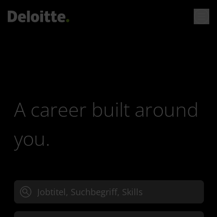
A career built around
you.
Jobtitel, Suchbegriff oder Skills eingeben