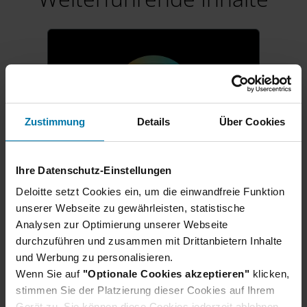
Zustimmung
Details
Über Cookies
Ihre Datenschutz-Einstellungen
Karrierestart für Schüler:innen
Deloitte setzt Cookies ein, um die einwandfreie Funktion
Ausbildung & duales
unserer Webseite zu gewährleisten, statistische
Analysen zur Optimierung unserer Webseite
Studium 2027
durchzuführen und zusammen mit Drittanbietern Inhalte
Direkt nach dem Schulabschluss
und Werbung zu personalisieren.
in der Berufswelt durchstarten?
Wenn Sie auf
"Optionale Cookies akzeptieren"
klicken,
Wir bilden deutschlandweit aus:
stimmen Sie der Platzierung dieser Cookies auf Ihrem
Ob eine praxisnahe Ausbildung,
Gerät zu. Sie können diese Cookies jederzeit ablehnen