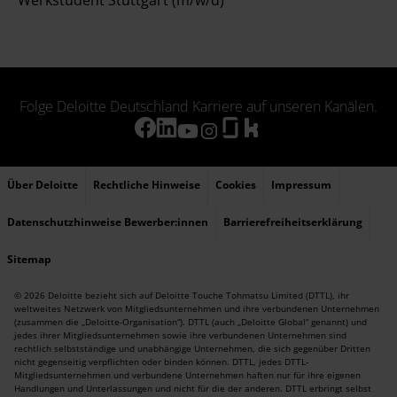
Werkstudent Stuttgart (m/w/d)
Folge Deloitte Deutschland Karriere auf unseren Kanälen.
Über Deloitte
Rechtliche Hinweise
Cookies
Impressum
Datenschutzhinweise Bewerber:innen
Barrierefreiheitserklärung
Sitemap
© 2026 Deloitte bezieht sich auf Deloitte Touche Tohmatsu Limited (DTTL), ihr
weltweites Netzwerk von Mitgliedsunternehmen und ihre verbundenen Unternehmen
(zusammen die „Deloitte-Organisation“). DTTL (auch „Deloitte Global“ genannt) und
jedes ihrer Mitgliedsunternehmen sowie ihre verbundenen Unternehmen sind
rechtlich selbstständige und unabhängige Unternehmen, die sich gegenüber Dritten
nicht gegenseitig verpflichten oder binden können. DTTL, jedes DTTL-
Mitgliedsunternehmen und verbundene Unternehmen haften nur für ihre eigenen
Handlungen und Unterlassungen und nicht für die der anderen. DTTL erbringt selbst