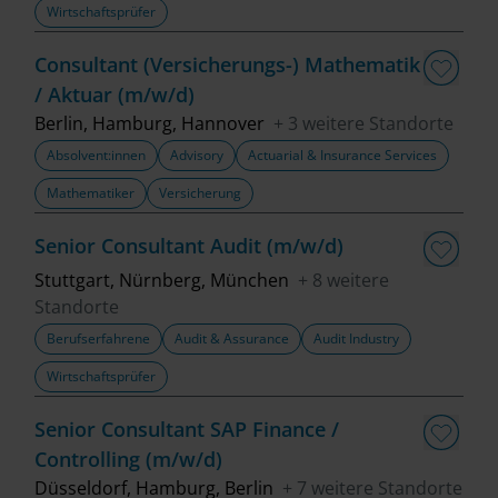
Wirtschaftsprüfer
Fachbereich
Consultant (Versicherungs-) Mathematik
/ Aktuar (m/w/d)
Top Trends
Berlin, Hamburg, Hannover
+ 3 weitere Standorte
Absolvent:innen
Advisory
Actuarial & Insurance Services
Mathematiker
Versicherung
Job finden
Senior Consultant Audit (m/w/d)
Filter löschen
Stuttgart, Nürnberg, München
+ 8 weitere
Standorte
Berufserfahrene
Audit & Assurance
Audit Industry
Wirtschaftsprüfer
Senior Consultant SAP Finance /
Controlling (m/w/d)
Düsseldorf, Hamburg, Berlin
+ 7 weitere Standorte