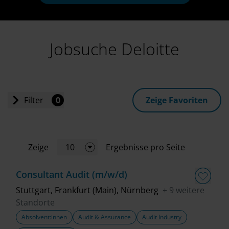
Jobsuche Deloitte
Filter
0
Zeige Favoriten
Einstiegslevel
Zeige
10
Ergebnisse pro Seite
Jobart
Consultant Audit (m/w/d)
Standort
Stuttgart, Frankfurt (Main), Nürnberg
+ 9 weitere
Standorte
Absolvent:innen
Audit & Assurance
Audit Industry
Geschäftsbereich