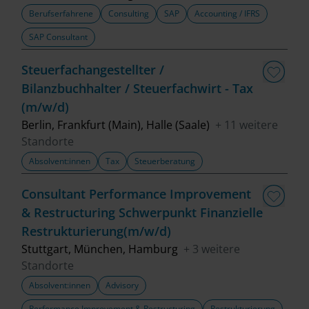
Berufserfahrene
Consulting
SAP
Accounting / IFRS
SAP Consultant
Steuerfachangestellter /
Bilanzbuchhalter / Steuerfachwirt - Tax
(m/w/d)
Berlin, Frankfurt (Main), Halle (Saale)
+ 11 weitere
Standorte
Absolvent:innen
Tax
Steuerberatung
Consultant Performance Improvement
& Restructuring Schwerpunkt Finanzielle
Restrukturierung(m/w/d)
Stuttgart, München, Hamburg
+ 3 weitere
Standorte
Absolvent:innen
Advisory
Performance Improvement & Restructuring
Restrukturierung