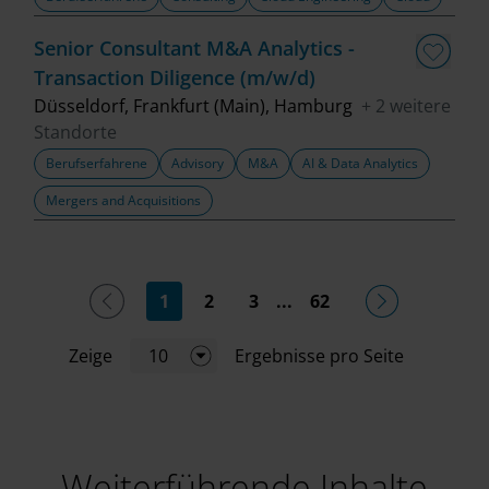
Senior Consultant M&A Analytics -
Transaction Diligence (m/w/d)
Düsseldorf, Frankfurt (Main), Hamburg
+ 2 weitere
Standorte
Berufserfahrene
Advisory
M&A
AI & Data Analytics
Mergers and Acquisitions
(current)
1
2
3
...
62
Zeige
10
Ergebnisse pro Seite
Weiterführende Inhalte