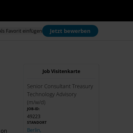
Jetzt bewerben
Als Favorit einfügen
Job Visitenkarte
Senior Consultant Treasury
Technology Advisory
(m/w/d)
JOB-ID:
49223
STANDORT
Berlin,
ion