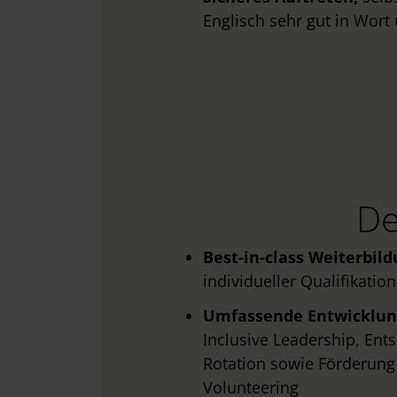
w
Englisch sehr gut in Wort 
a
h
l
De
Best-in-class Weiterbil
individueller Qualifikati
Umfassende Entwicklu
Inclusive Leadership, En
Rotation sowie Förderung
Volunteering