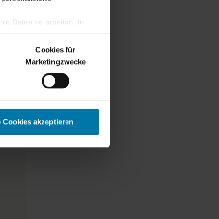
re Daten verarbeiten. In
erden.
Cookies für
Marketingzwecke
e Cookies akzeptieren