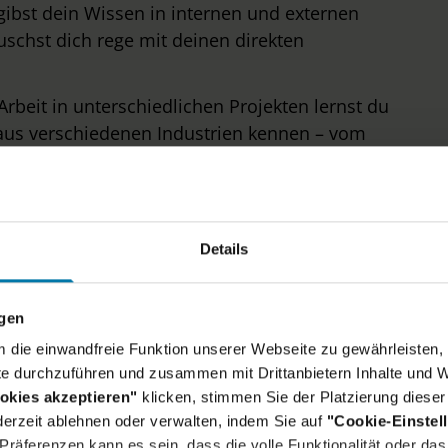
gibst dein Wissen in internen und externen
schst dich rege mit deinen direkten
Arbeit in unterschiedlichen Projekten lernst du
aus verschiedenen Industrien kennen – vom
Konzern.
n vielfältigen Projekten übernimmst du für
Expertise die Übersetzerrolle zwischen IT- und
Details
ngen
um die einwandfreie Funktion unserer Webseite zu gewährleisten, 
e durchzuführen und zusammen mit Drittanbietern Inhalte und W
okies akzeptieren"
klicken, stimmen Sie der Platzierung dieser
erzeit ablehnen oder verwalten, indem Sie auf
"Cookie-Einstel
räferenzen kann es sein, dass die volle Funktionalität oder das 