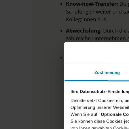
Know-how-Transfer:
Du 
Schulungen weiter und tau
Kolleg:innen aus.
Abwechslung:
Durch die 
zahlreiche Unternehmen 
Mittelstand bis zum DAX-
Brückenbauer:
In unsere
unsere Kunden mit deiner 
Business-Perspektive.
Zustimmung
Ihre Datenschutz-Einstellu
Deloitte setzt Cookies ein, 
Optimierung unserer Webseit
Wenn Sie auf
"Optionale Co
Sie können diese Cookies jed
von Ihnen gewählten Cookie-P