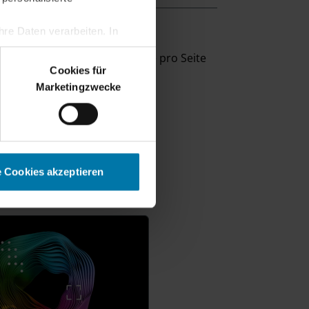
re Daten verarbeiten. In
erden.
eige
10
Ergebnisse pro Seite
Cookies für
Marketingzwecke
e Cookies akzeptieren