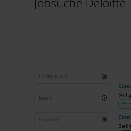
Jobsuche Deloitte
Einstiegslevel
Cons
Stutt
Jobart
Absol
Cons
Standort
Berli