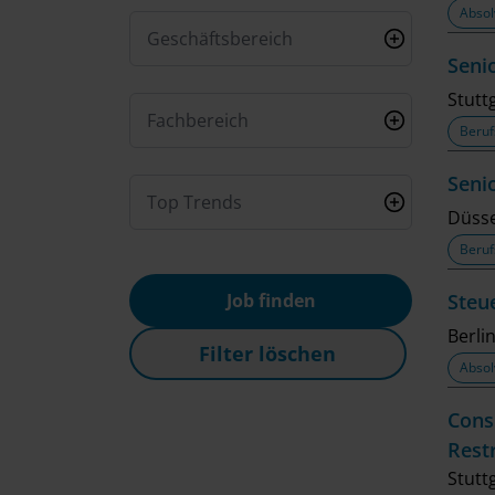
Absol
Geschäftsbereich
Seni
Stutt
Fachbereich
Beruf
Seni
Top Trends
Düsse
Beruf
Job finden
Steu
Berlin
Filter löschen
Absol
Cons
Rest
Stutt