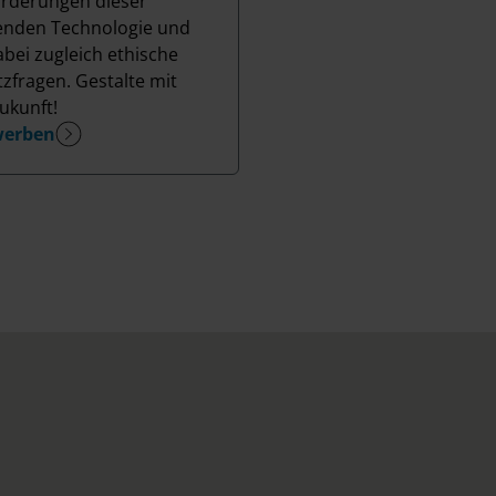
rderungen dieser
nden Technologie und
abei zugleich ethische
zfragen. Gestalte mit
ukunft!
werben