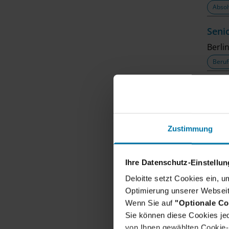
Absol
Seni
Berli
Beruf
Cons
Münc
Absol
Zustimmung
Seni
Berli
Ihre Datenschutz-Einstellu
Beruf
Deloitte setzt Cookies ein, 
Optimierung unserer Webseit
Seni
Wenn Sie auf
"Optionale Co
Düsse
Sie können diese Cookies jed
Beruf
von Ihnen gewählten Cookie-P