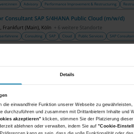
vent:innen
Advisory
Performance Improvement & Restructuring
Restru
or Consultant SAP S/4HANA Public Cloud (m/w/d)
n, Frankfurt (Main), Köln
+ 6 weitere Standorte
serfahrene
Consulting
SAP
Cloud
Public Services
SAP Consultan
ultant Regulatory Advisory (m/w/d)
hen, Köln, Hannover
+ 4 weitere Standorte
vent:innen
Advisory
Regulatory & Financial Risk
Details
or Cloud Software Engineer (m/w/d)
n, Düsseldorf, Frankfurt (Main)
+ 5 weitere Standorte
ngen
serfahrene
Consulting
Cloud Engineering
Cloud
um die einwandfreie Funktion unserer Webseite zu gewährleisten, 
e durchzuführen und zusammen mit Drittanbietern Inhalte und W
or Consultant M&A Analytics - Transaction Diligence
okies akzeptieren"
klicken, stimmen Sie der Platzierung dieser
ldorf, Frankfurt (Main), Hamburg
+ 2 weitere Standorte
erzeit ablehnen oder verwalten, indem Sie auf
"Cookie-Einstel
serfahrene
Advisory
M&A
AI & Data Analytics
Mergers and Acquisi
räferenzen kann es sein, dass die volle Funktionalität oder das 