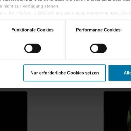
e nicht zur Verfügung stehen.
gem. Art. 49 Abs. 1 DSGVO ein, dass auch Anbieter in den USA Ih
dass die übermittelten Daten durch lokale Behörden verarbeitet w
Z
(current)
1
2
3
...
62
 Sie im
Cookie-Hinweis
.
Funktionale Cookies
Performance Cookies
Weiterführende Inhalte
Nur erforderliche Cookies setzen
All