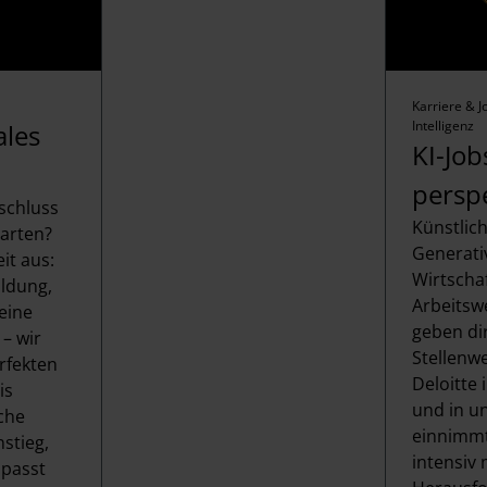
Karriere & J
Intelligenz
ales
KI-Job
persp
schluss
Künstlich
tarten?
Generati
it aus:
Wirtschaf
ildung,
Arbeitsw
eine
geben di
– wir
Stellenwe
rfekten
Deloitte
is
und in un
iche
einnimmt
nstieg,
intensiv
 passt