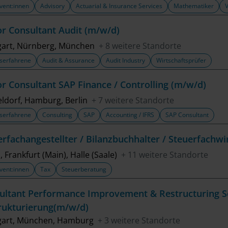
vent:innen
Advisory
Actuarial & Insurance Services
Mathematiker
or Consultant Audit (m/w/d)
gart, Nürnberg, München
+ 8 weitere Standorte
serfahrene
Audit & Assurance
Audit Industry
Wirtschaftsprüfer
or Consultant SAP Finance / Controlling (m/w/d)
ldorf, Hamburg, Berlin
+ 7 weitere Standorte
serfahrene
Consulting
SAP
Accounting / IFRS
SAP Consultant
erfachangestellter / Bilanzbuchhalter / Steuerfachwi
, Frankfurt (Main), Halle (Saale)
+ 11 weitere Standorte
vent:innen
Tax
Steuerberatung
ultant Performance Improvement & Restructuring S
rukturierung(m/w/d)
gart, München, Hamburg
+ 3 weitere Standorte