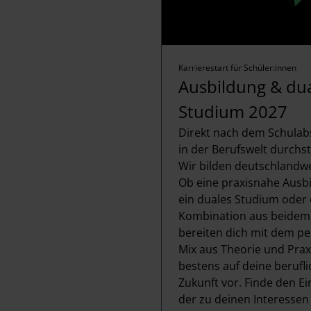
w
a
h
l
Karrierestart für Schüler:innen
Ausbildung & du
Studium 2027
Direkt nach dem Schulab
in der Berufswelt durchs
Wir bilden deutschlandwe
Ob eine praxisnahe Ausb
ein duales Studium oder 
Kombination aus beidem 
bereiten dich mit dem pe
Mix aus Theorie und Prax
bestens auf deine berufl
Zukunft vor. Finde den Ei
der zu deinen Interessen