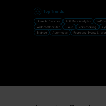
Top Trends
Financial Services
AI & Data Analytics
SAP Co
Wirtschaftsprüfer
Cloud
Versicherung
Cy
Trainee
Automotive
Recruiting-Events & -Wo