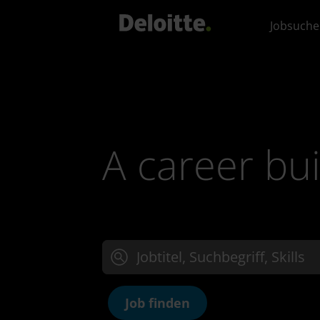
Jobsuche
A career bui
Jobtitel, Suchbegriff oder Skills eingeben