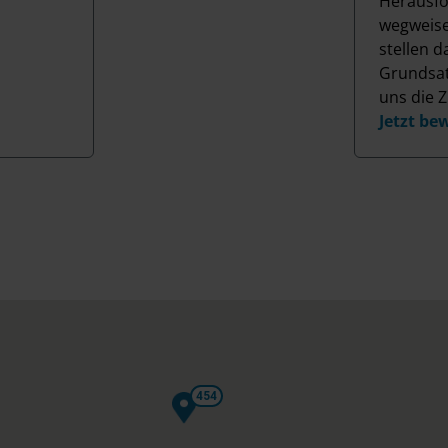
Herausfo
wegweise
stellen d
Grundsat
uns die Z
Jetzt be
454