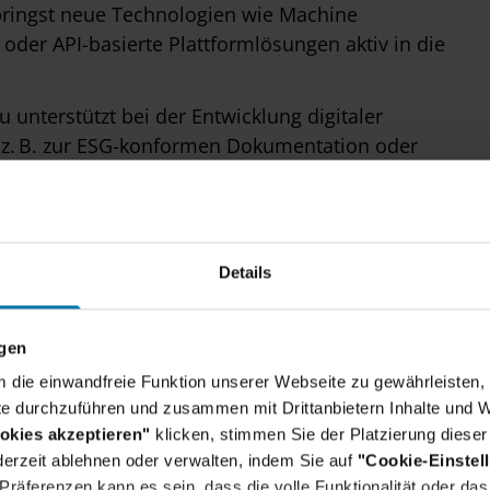
ringst neue Technologien wie Machine
 oder API-basierte Plattformlösungen aktiv in die
 unterstützt bei der Entwicklung digitaler
, z. B. zur ESG-konformen Dokumentation oder
atorischer Prüfprozesse.
Details
ngen
um die einwandfreie Funktion unserer Webseite zu gewährleisten, 
ein Skillset:
e durchzuführen und zusammen mit Drittanbietern Inhalte und W
okies akzeptieren"
klicken, stimmen Sie der Platzierung dieser
erzeit ablehnen oder verwalten, indem Sie auf
"Cookie-Einstel
um der
räferenzen kann es sein, dass die volle Funktionalität oder das 