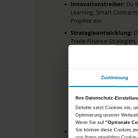
Innovationstreiber:
Du b
Learning, Smart Contracts
Projekte ein.
Strategieentwicklung:
Du
Trade-Finance-Strategien
zur Automatisierung regul
Zustimmung
Ihre Datenschutz-Einstellu
Deloitte setzt Cookies ein, 
D
Optimierung unserer Webseit
Wenn Sie auf
"Optionale Co
Sie können diese Cookies jed
Abgeschlossenes Studi
von Ihnen gewählten Cookie-P