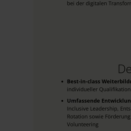
bei der digitalen Transf
w
a
h
l
De
Best-in-class Weiterbil
individueller Qualifikati
Umfassende Entwicklu
Inclusive Leadership, En
Rotation sowie Förderung
Volunteering