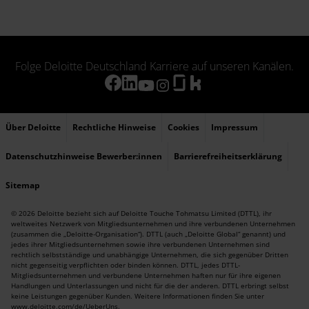
Folge Deloitte Deutschland Karriere auf unseren Kanälen.
Über Deloitte
Rechtliche Hinweise
Cookies
Impressum
Datenschutzhinweise Bewerber:innen
Barrierefreiheitserklärung
Sitemap
© 2026 Deloitte bezieht sich auf Deloitte Touche Tohmatsu Limited (DTTL), ihr
weltweites Netzwerk von Mitgliedsunternehmen und ihre verbundenen Unternehmen
(zusammen die „Deloitte-Organisation“). DTTL (auch „Deloitte Global“ genannt) und
jedes ihrer Mitgliedsunternehmen sowie ihre verbundenen Unternehmen sind
rechtlich selbstständige und unabhängige Unternehmen, die sich gegenüber Dritten
nicht gegenseitig verpflichten oder binden können. DTTL, jedes DTTL-
Mitgliedsunternehmen und verbundene Unternehmen haften nur für ihre eigenen
Handlungen und Unterlassungen und nicht für die der anderen. DTTL erbringt selbst
keine Leistungen gegenüber Kunden. Weitere Informationen finden Sie unter
www.deloitte.com/de/UeberUns
.