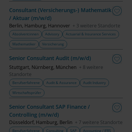
Fachbereich
Consultant (Versicherungs-) Mathematik
/ Aktuar (m/w/d)
Top Trends
Berlin, Hamburg, Hannover
+ 3 weitere Standorte
Absolvent:innen
Advisory
Actuarial & Insurance Services
Mathematiker
Versicherung
Job finden
Senior Consultant Audit (m/w/d)
Filter löschen
Stuttgart, Nürnberg, München
+ 8 weitere
Standorte
Berufserfahrene
Audit & Assurance
Audit Industry
Wirtschaftsprüfer
Senior Consultant SAP Finance /
Controlling (m/w/d)
Düsseldorf, Hamburg, Berlin
+ 7 weitere Standorte
Berufserfahrene
Consulting
SAP
Accounting / IFRS