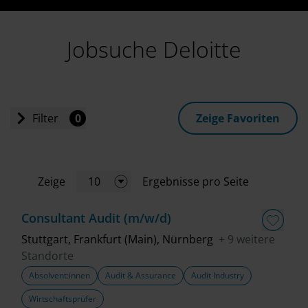
Jobsuche Deloitte
Filter
0
Zeige Favoriten
Einstiegslevel
Zeige
10
Ergebnisse pro Seite
Jobart
Consultant Audit (m/w/d)
Standort
Stuttgart, Frankfurt (Main), Nürnberg
+ 9 weitere
Standorte
Absolvent:innen
Audit & Assurance
Audit Industry
Geschäftsbereich
Wirtschaftsprüfer