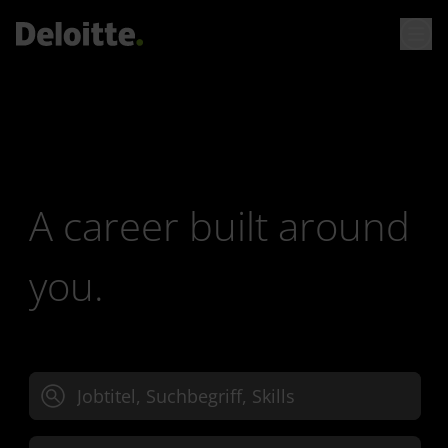
A career built around
you.
Jobtitel, Suchbegriff oder Skills eingeben