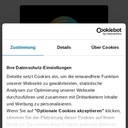
Zustimmung
Details
Über Cookies
Ihre Datenschutz-Einstellungen
Karrierestart für Schüler:innen
Deloitte setzt Cookies ein, um die einwandfreie Funktion
Ausbildung & duales
unserer Webseite zu gewährleisten, statistische
Studium 2027
Analysen zur Optimierung unserer Webseite
durchzuführen und zusammen mit Drittanbietern Inhalte
Direkt nach dem Schulabschluss
und Werbung zu personalisieren.
in der Berufswelt durchstarten?
Wenn Sie auf
"Optionale Cookies akzeptieren"
klicken,
Wir bilden deutschlandweit aus:
stimmen Sie der Platzierung dieser Cookies auf Ihrem
Ob eine praxisnahe Ausbildung,
Gerät zu. Sie können diese Cookies jederzeit ablehnen
ein duales Studium oder eine