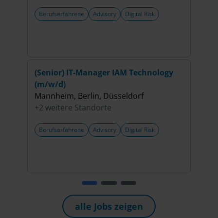
Berufserfahrene
Advisory
Digital Risk
Beru
(Senior) IT-Manager IAM Technology
Seni
(m/w/d)
Tech
Mannheim, Berlin, Düsseldorf
Münc
+2 weitere Standorte
+3 w
Berufserfahrene
Advisory
Digital Risk
Beru
alle Jobs zeigen