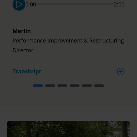
S
0:00
2:00
Merlin
Performance Improvement & Restructuring
Director
Transkript
T