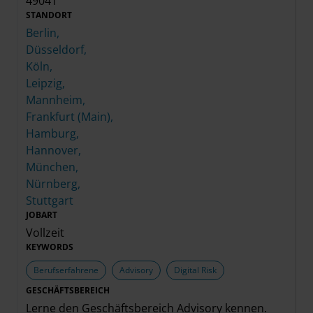
49041
STANDORT
Berlin,
Düsseldorf,
Köln,
Leipzig,
Mannheim,
Frankfurt (Main),
Hamburg,
Hannover,
München,
Nürnberg,
Stuttgart
JOBART
Vollzeit
KEYWORDS
Berufserfahrene
Advisory
Digital Risk
GESCHÄFTSBEREICH
Lerne den Geschäftsbereich
Advisory
kennen.