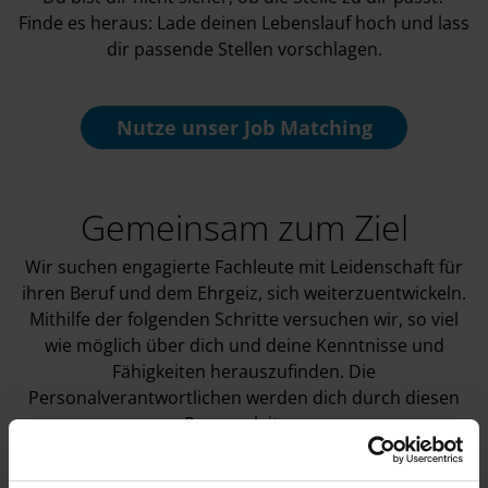
Finde es heraus: Lade deinen Lebenslauf hoch und lass
dir passende Stellen vorschlagen.
Nutze unser
Job Matching
Gemeinsam zum Ziel
Wir suchen engagierte Fachleute mit Leidenschaft für
ihren Beruf und dem Ehrgeiz, sich weiterzuentwickeln.
Mithilfe der folgenden Schritte versuchen wir, so viel
wie möglich über dich und deine Kenntnisse und
Fähigkeiten herauszufinden. Die
Personalverantwortlichen werden dich durch diesen
Prozess leiten.
Wir freuen uns auf deine Bewerbung. Bei Deloitte