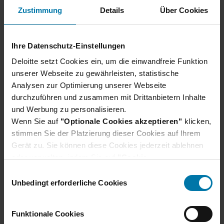
heißen wir alle willkommen, die Qualität und Ehrgeiz
Zustimmung
Details
Über Cookies
mitbringen.
Ihre Datenschutz-Einstellungen
Deloitte setzt Cookies ein, um die einwandfreie Funktion
unserer Webseite zu gewährleisten, statistische
Analysen zur Optimierung unserer Webseite
durchzuführen und zusammen mit Drittanbietern Inhalte
Unser Bewerbungsprozess
und Werbung zu personalisieren.
Wenn Sie auf
"Optionale Cookies akzeptieren"
klicken,
Wir verraten dir, wie du dich am besten
stimmen Sie der Platzierung dieser Cookies auf Ihrem
vorbereiten und was du bei deiner Bewerbung
Gerät zu. Sie können diese Cookies jederzeit ablehnen
beachten solltest.
oder verwalten, indem Sie auf
"Cookie-
Erfahre hier mehr
Einstellungen"
klicken. Je nach den von Ihnen
E
gewählten Cookie-Präferenzen kann es sein, dass die
Unbedingt erforderliche Cookies
i
volle Funktionalität oder das personalisierte
n
Nutzererlebnis dieser Website nicht zur Verfügung
w
Funktionale Cookies
stehen.
i