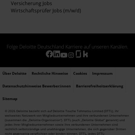
Versicherung Jobs
Wirtschaftsprüfer Jobs (m/w/d)
Folge Deloitte Deutschland Karriere auf unseren Kanälen.
Über Deloitte
Rechtliche Hinweise
Cookies
Impressum
Datenschutzhinweise Bewerber:innen
Barrierefreiheitserklärung
Sitemap
© 2026 Deloitte bezieht sich auf Deloitte Touche Tohmatsu Limited (DTTL), ihr
weltweites Netzwerk von Mitgliedsunternehmen und ihre verbundenen Unternehmen
(zusammen die „Deloitte-Organisation“). DTTL (auch „Deloitte Global“ genannt) und
jedes ihrer Mitgliedsunternehmen sowie ihre verbundenen Unternehmen sind
rechtlich selbstständige und unabhängige Unternehmen, die sich gegenüber Dritten
nicht gegenseitig verpflichten oder binden können. DTTL, jedes DTTL-