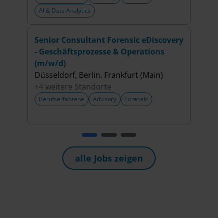
AI & Data Analytics
Senior Consultant Forensic eDiscovery
Seni
- Geschäftsprozesse & Operations
(m/w
(m/w/d)
Düss
Düsseldorf, Berlin, Frankfurt (Main)
+6 w
+4 weitere Standorte
Beru
Berufserfahrene
Advisory
Forensic
Regul
alle Jobs zeigen