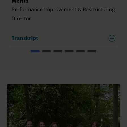
Merlin
Performance Improvement & Restructuring
Director
Transkript
T