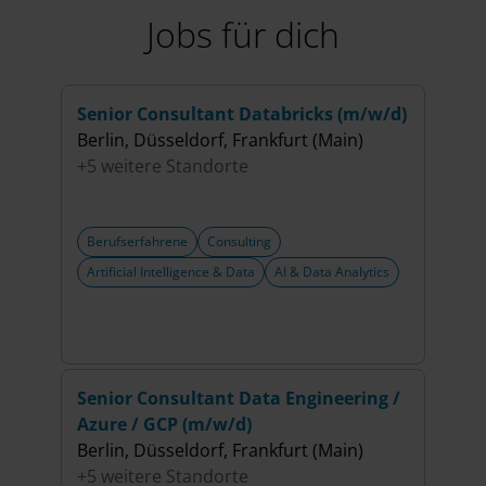
Jobs für dich
Senior Consultant Databricks (m/w/d)
Seni
Berlin, Düsseldorf, Frankfurt (Main)
Insi
+5 weitere Standorte
Berl
+5 w
Berufserfahrene
Consulting
Beru
Artificial Intelligence & Data
AI & Data Analytics
Artif
Senior Consultant Data Engineering /
Seni
Azure / GCP (m/w/d)
(m/w
Berlin, Düsseldorf, Frankfurt (Main)
Berli
+5 weitere Standorte
+6 w