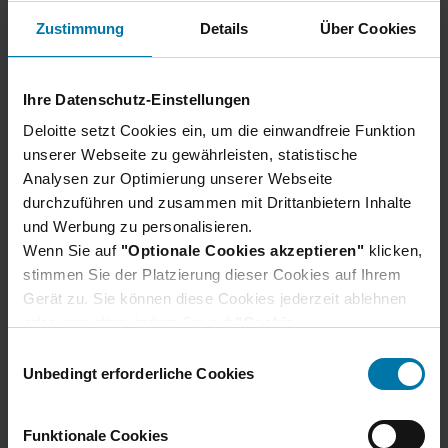
vorbereiten und was du bei deiner Bewerbung
Zustimmung
Details
Über Cookies
beachten solltest.
Erfahre hier mehr
Ihre Datenschutz-Einstellungen
Deloitte setzt Cookies ein, um die einwandfreie Funktion
unserer Webseite zu gewährleisten, statistische
Analysen zur Optimierung unserer Webseite
durchzuführen und zusammen mit Drittanbietern Inhalte
und Werbung zu personalisieren.
Wenn Sie auf
"Optionale Cookies akzeptieren"
klicken,
stimmen Sie der Platzierung dieser Cookies auf Ihrem
Gerät zu. Sie können diese Cookies jederzeit ablehnen
oder verwalten, indem Sie auf
"Cookie-
Du hast noch Fragen?
Einstellungen"
klicken. Je nach den von Ihnen
E
gewählten Cookie-Präferenzen kann es sein, dass die
Unbedingt erforderliche Cookies
i
Hier findest du unsere Bewerbungs-FAQs, in
volle Funktionalität oder das personalisierte
n
denen häufig gestellte Fragen direkt beantwortet
Nutzererlebnis dieser Website nicht zur Verfügung
w
Funktionale Cookies
werden.
stehen.