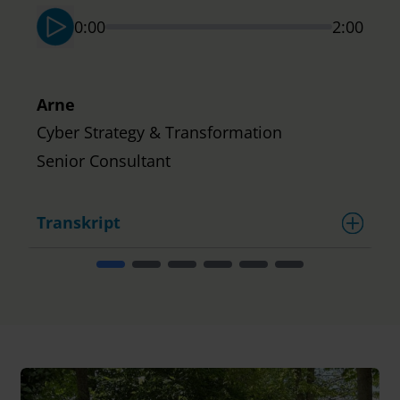
0:00
2:00
Arne
Cyber Strategy & Transformation
Senior Consultant
Transkript
T