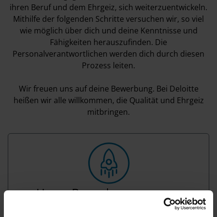
ihren Beruf und dem Ehrgeiz, sich weiterzuentwickeln.
Mithilfe der folgenden Schritte versuchen wir, so viel
wie möglich über dich und deine Kenntnisse und
Fähigkeiten herauszufinden. Die
Personalverantwortlichen werden dich durch diesen
Prozess leiten.
Wir freuen uns auf deine Bewerbung. Bei Deloitte
heißen wir alle willkommen, die Qualität und Ehrgeiz
mitbringen.
Unser Bewerbungsprozess
Wir verraten dir, wie du dich am besten