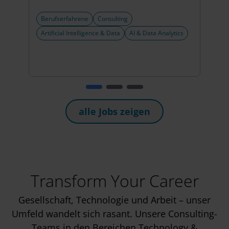
Berufserfahrene
Consulting
Beru
Artificial Intelligence & Data
AI & Data Analytics
Artif
alle Jobs zeigen
Transform Your Career
Gesellschaft, Technologie und Arbeit – unser
Umfeld wandelt sich rasant. Unsere Consulting-
Teams in den Bereichen Technology &