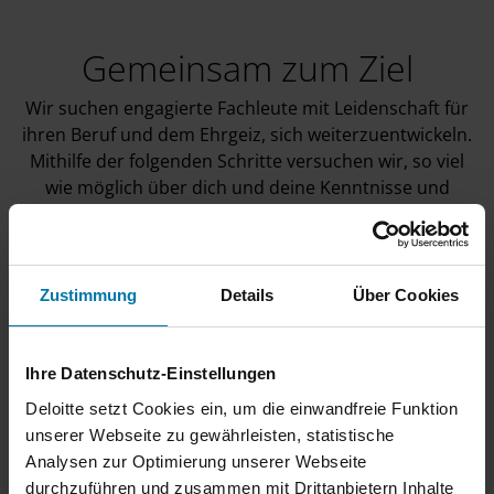
Gemeinsam zum Ziel
Wir suchen engagierte Fachleute mit Leidenschaft für
ihren Beruf und dem Ehrgeiz, sich weiterzuentwickeln.
Mithilfe der folgenden Schritte versuchen wir, so viel
wie möglich über dich und deine Kenntnisse und
Fähigkeiten herauszufinden. Die
Personalverantwortlichen werden dich durch diesen
Prozess leiten.
Zustimmung
Details
Über Cookies
Wir freuen uns auf deine Bewerbung. Bei Deloitte
heißen wir alle willkommen, die Qualität und Ehrgeiz
mitbringen.
Ihre Datenschutz-Einstellungen
Deloitte setzt Cookies ein, um die einwandfreie Funktion
unserer Webseite zu gewährleisten, statistische
Analysen zur Optimierung unserer Webseite
durchzuführen und zusammen mit Drittanbietern Inhalte