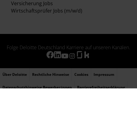
Versicherung Jobs
Wirtschaftsprüfer Jobs (m/w/d)
Folge Deloitte Deutschland Karriere auf unseren Kanälen.
Über Deloitte
Rechtliche Hinweise
Cookies
Impressum
Datenschutzhinweise Bewerber:innen
Barrierefreiheitserklärung
Sitemap
© 2026 Deloitte bezieht sich auf Deloitte Touche Tohmatsu Limited (DTTL), ihr
weltweites Netzwerk von Mitgliedsunternehmen und ihre verbundenen Unternehmen
(zusammen die „Deloitte-Organisation“). DTTL (auch „Deloitte Global“ genannt) und
jedes ihrer Mitgliedsunternehmen sowie ihre verbundenen Unternehmen sind
rechtlich selbstständige und unabhängige Unternehmen, die sich gegenüber Dritten
nicht gegenseitig verpflichten oder binden können. DTTL, jedes DTTL-