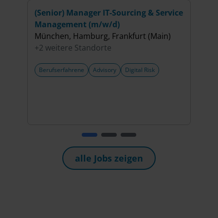
(Senior) Manager IT-Sourcing & Service
(Sen
Management (m/w/d)
Impr
München, Hamburg, Frankfurt (Main)
Over
+2 weitere Standorte
(m/w
Berli
Berufserfahrene
Advisory
Digital Risk
+3 w
Beru
Perf
Rest
alle Jobs zeigen