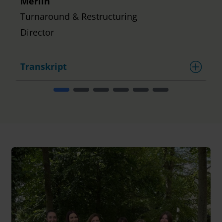
Merlin
Turnaround & Restructuring
Director
Transkript
T