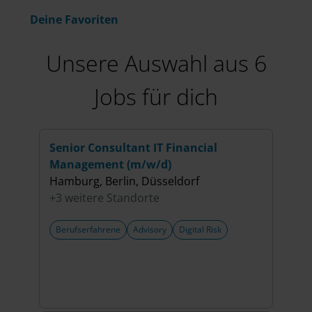
Deine Favoriten
Unsere Auswahl aus 6
Jobs für dich
Senior Consultant IT Financial
Seni
Management (m/w/d)
Sour
Hamburg, Berlin, Düsseldorf
Münc
+3 weitere Standorte
+2 w
Berufserfahrene
Advisory
Digital Risk
Beru