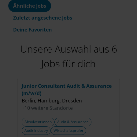
Ähnliche Jobs
Zuletzt angesehene Jobs
Deine Favoriten
Unsere Auswahl aus 6
Jobs für dich
Junior Consultant Audit & Assurance
Cons
(m/w/d)
Serv
Berlin, Hamburg, Dresden
Frank
+10 weitere Standorte
+3 w
Absolvent:innen
Audit & Assurance
Abso
Audit Industry
Wirtschaftsprüfer
Fina