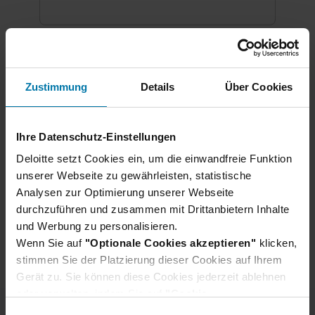
Finan
Consultant Audit & Assurance -
Cons
AuditXcellence Masterprogramm
(m/w
(m/w/d)
Berli
Zustimmung
Details
Über Cookies
Berlin, München, Nürnberg
+2 w
+10 weitere Standorte
Abso
Absolvent:innen
Audit & Assurance
Ihre Datenschutz-Einstellungen
Finan
Audit Industry
Wirtschaftsprüfer
Deloitte setzt Cookies ein, um die einwandfreie Funktion
Finan
unserer Webseite zu gewährleisten, statistische
Analysen zur Optimierung unserer Webseite
durchzuführen und zusammen mit Drittanbietern Inhalte
und Werbung zu personalisieren.
alle Jobs zeigen
Wenn Sie auf
"Optionale Cookies akzeptieren"
klicken,
stimmen Sie der Platzierung dieser Cookies auf Ihrem
Gerät zu. Sie können diese Cookies jederzeit ablehnen
oder verwalten, indem Sie auf
"Cookie-
Einstellungen"
klicken. Je nach den von Ihnen