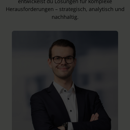
entwickelst du Lösungen für komplexe
Herausforderungen – strategisch, analytisch und
nachhaltig.
r