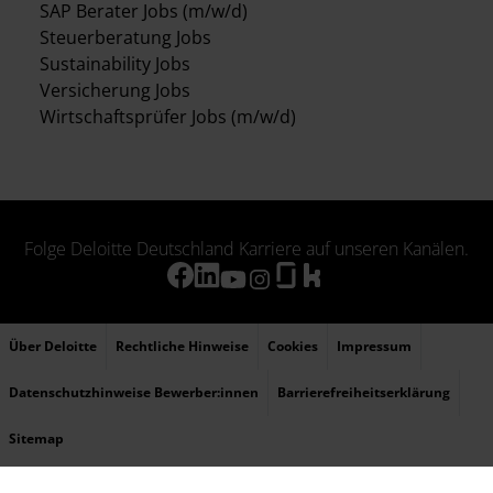
SAP Berater Jobs (m/w/d)
Steuerberatung Jobs
Sustainability Jobs
Versicherung Jobs
Wirtschaftsprüfer Jobs (m/w/d)
Folge Deloitte Deutschland Karriere auf unseren Kanälen.
Über Deloitte
Rechtliche Hinweise
Cookies
Impressum
Datenschutzhinweise Bewerber:innen
Barrierefreiheitserklärung
Sitemap
© 2026 Deloitte bezieht sich auf Deloitte Touche Tohmatsu Limited (DTTL), ihr