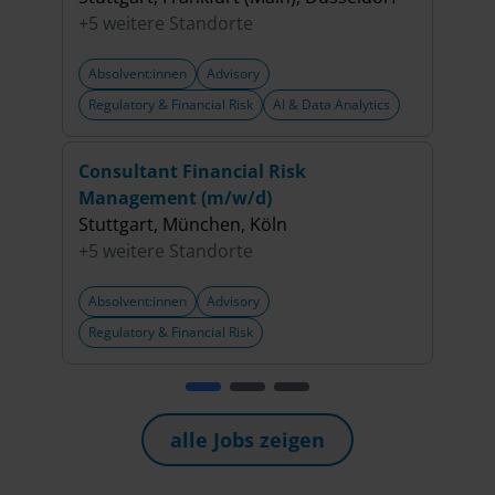
+5 weitere Standorte
+5 w
Absolvent:innen
Advisory
Abso
Regulatory & Financial Risk
AI & Data Analytics
Regul
Consultant Financial Risk
Cons
Management (m/w/d)
Fina
Stuttgart, München, Köln
Stut
+5 weitere Standorte
+5 w
Absolvent:innen
Advisory
Abso
Regulatory & Financial Risk
Regul
alle Jobs zeigen