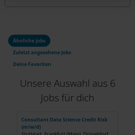
Ähnliche Jobs
Zuletzt angesehene Jobs
Deine Favoriten
Unsere Auswahl aus 6
Jobs für dich
Consultant Data Science Credit Risk
Cons
(m/w/d)
Bank
Stuttgart, Frankfurt (Main), Düsseldorf
Berli