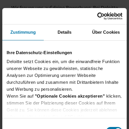
Wir freuen uns auf deine Bewerbung. Bei Deloitte
heißen wir alle willkommen, die Qualität und Ehrgeiz
mitbringen.
Zustimmung
Details
Über Cookies
Ihre Datenschutz-Einstellungen
Deloitte setzt Cookies ein, um die einwandfreie Funktion
Unser Bewerbungsprozess
unserer Webseite zu gewährleisten, statistische
Analysen zur Optimierung unserer Webseite
durchzuführen und zusammen mit Drittanbietern Inhalte
Wir verraten dir, wie du dich am besten
und Werbung zu personalisieren.
vorbereiten und was du bei deiner Bewerbung
Wenn Sie auf
"Optionale Cookies akzeptieren"
beachten solltest.
klicken,
stimmen Sie der Platzierung dieser Cookies auf Ihrem
Erfahre hier mehr
Gerät zu. Sie können diese Cookies jederzeit ablehnen
oder verwalten, indem Sie auf
"Cookie-
Einstellungen"
klicken. Je nach den von Ihnen
E