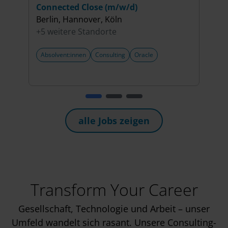
Connected Close (m/w/d)
(m/w
Berlin, Hannover, Köln
Stut
+5 weitere Standorte
+5 w
Absolvent:innen
Consulting
Oracle
Abso
Fina
alle Jobs zeigen
Transform Your Career
Gesellschaft, Technologie und Arbeit – unser
Umfeld wandelt sich rasant. Unsere Consulting-