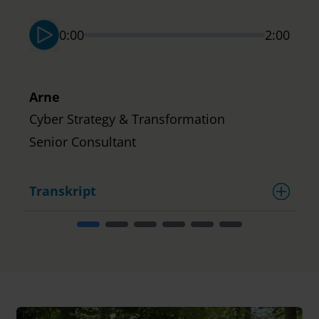
S
0:00
2:00
Arne
Cyber Strategy & Transformation
Senior Consultant
Transkript
T