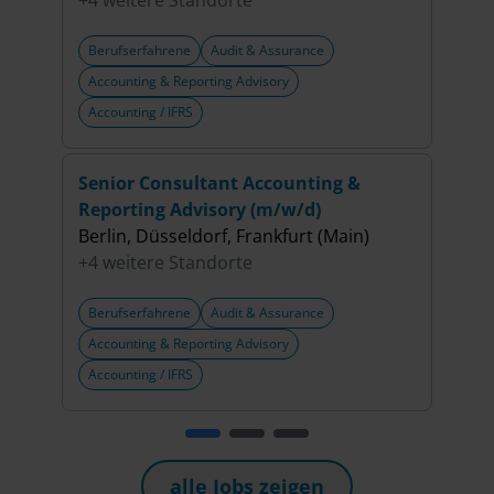
+4 weitere Standorte
Münc
+1 w
Berufserfahrene
Audit & Assurance
Beru
Accounting & Reporting Advisory
Fina
Accounting / IFRS
Accou
Senior Consultant Accounting &
Seni
Reporting Advisory (m/w/d)
Mana
Berlin, Düsseldorf, Frankfurt (Main)
(m/w
+4 weitere Standorte
Fran
Berufserfahrene
Audit & Assurance
Beru
Accounting & Reporting Advisory
Finan
Accounting / IFRS
Finan
alle Jobs zeigen