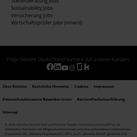
Steuerberatung Jobs
Sustainability Jobs
Versicherung Jobs
Wirtschaftsprüfer Jobs (m/w/d)
Folge Deloitte Deutschland Karriere auf unseren Kanälen.
Über Deloitte
Rechtliche Hinweise
Cookies
Impressum
Datenschutzhinweise Bewerber:innen
Barrierefreiheitserklärung
Sitemap
© 2026 Deloitte bezieht sich auf Deloitte Touche Tohmatsu Limited (DTTL), ihr
weltweites Netzwerk von Mitgliedsunternehmen und ihre verbundenen Unternehmen
(zusammen die „Deloitte-Organisation“). DTTL (auch „Deloitte Global“ genannt) und