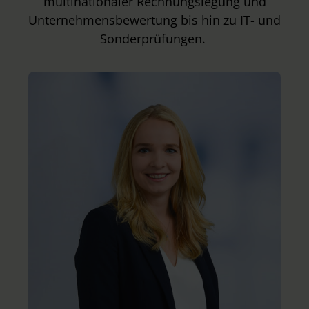
multinationaler Rechnungslegung und
Unternehmensbewertung bis hin zu IT- und
Sonderprüfungen.
D
A