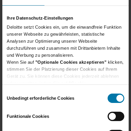
Ihre Datenschutz-Einstellungen
Deloitte setzt Cookies ein, um die einwandfreie Funktion
unserer Webseite zu gewährleisten, statistische
Analysen zur Optimierung unserer Webseite
durchzuführen und zusammen mit Drittanbietern Inhalte
und Werbung zu personalisieren.
Wenn Sie auf
"Optionale Cookies akzeptieren"
klicken,
stimmen Sie der Platzierung dieser Cookies auf Ihrem
Gerät zu. Sie können diese Cookies jederzeit ablehnen
oder verwalten, indem Sie auf
"Cookie-
Einstellungen"
klicken. Je nach den von Ihnen
E
gewählten Cookie-Präferenzen kann es sein, dass die
Unbedingt erforderliche Cookies
i
volle Funktionalität oder das personalisierte
n
Nutzererlebnis dieser Website nicht zur Verfügung
w
Funktionale Cookies
stehen.
i
Darüber hinaus willigen Sie gem. Art. 49 Abs. 1 DSGVO
l