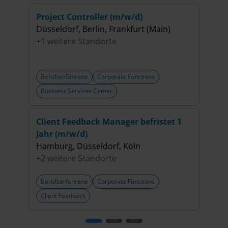
Project Controller (m/w/d)
(Sen
Düsseldorf, Berlin, Frankfurt (Main)
Schw
+1 weitere Standorte
Düss
Berufserfahrene
Corporate Functions
Beru
Business Services Center
Fina
Client Feedback Manager befristet 1
Head
Jahr (m/w/d)
(m/w
Hamburg, Düsseldorf, Köln
Düsse
+2 weitere Standorte
+8 w
Berufserfahrene
Corporate Functions
Beru
Client Feedback
Peop