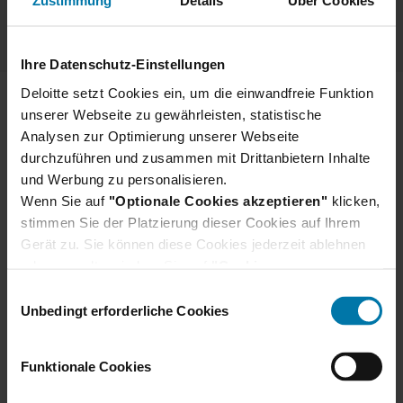
Zustimmung
Details
Über Cookies
Ihre Datenschutz-Einstellungen
Deloitte setzt Cookies ein, um die einwandfreie Funktion
unserer Webseite zu gewährleisten, statistische
Über Deloitte
Analysen zur Optimierung unserer Webseite
Rechtliche Hinweise
durchzuführen und zusammen mit Drittanbietern Inhalte
und Werbung zu personalisieren.
Cookies
Wenn Sie auf
"Optionale Cookies akzeptieren"
klicken,
stimmen Sie der Platzierung dieser Cookies auf Ihrem
Impressum
Gerät zu. Sie können diese Cookies jederzeit ablehnen
oder verwalten, indem Sie auf
Datenschutzhinweise
"Cookie-
Einstellungen"
klicken. Je nach den von Ihnen
Einwilligungsauswahl
Datenschutzhinweise Bewerber
gewählten Cookie-Präferenzen kann es sein, dass die
Unbedingt erforderliche Cookies
volle Funktionalität oder das personalisierte
Nutzererlebnis dieser Website nicht zur Verfügung
Funktionale Cookies
stehen.
Darüber hinaus willigen Sie gem. Art. 49 Abs. 1 DSGVO