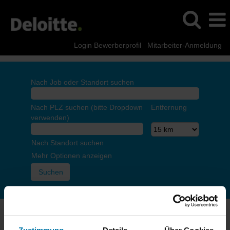
Login Bewerberprofil
Mitarbeiter-Anmeldung
Nach Job oder Standort suchen
Nach PLZ suchen (bitte Dropdown
Entfernung
verwenden)
Nach Standort suchen
Mehr Optionen anzeigen
Die Seite, die du aufrufen möchtest, ist nur für Mitarbeitende
bestimmt. Bitte melde dich an.