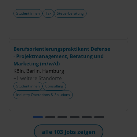
Student:innen
Tax
Steuerberatung
Berufsorientierungspraktikant Defense
P
- Projektmanagement, Beratung und
(
Marketing (m/w/d)
S
Köln, Berlin, Hamburg
+
+1 weitere Standorte
Student:innen
Consulting
Industry Operations & Solutions
alle 103 Jobs zeigen