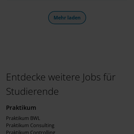
zusammen. Zwei ereignisreiche Tage mit
spannenden Einzelgesprächen, einem interaktiven
Deloitte Greenhouse Workshop und viel Zeit zum
Mehr laden
Networken liegen hinter uns. Ein großes Danke an
alle, die dabei waren!
Entdecke weitere Jobs für
Studierende
Praktikum
Praktikum BWL
Praktikum Consulting
Praktikum Controlling