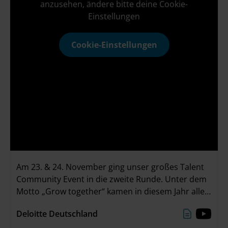
anzusehen, ändere bitte deine Cookie-
Einstellungen
Cookie-Einstellungen
Am 23. & 24. November ging unser großes Talent
Community Event in die zweite Runde. Unter dem
Motto „Grow together“ kamen in diesem Jahr alle
Teilnehmenden in unserer neuen Event Location
Deloitte Deutschland
„The Stage“ im Deloitte Office in Düsseldorf