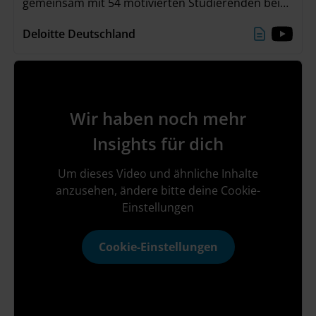
gemeinsam mit 54 motivierten Studierenden bei
unserem „The Metaverse Experience – Karriere-
Deloitte Deutschland
Event mit Zukunftsperspektive“ am 22./23. Juni
beschäftigt. Neben spannenden Keynotes, einer
Panel-Diskussion mit Q&A und einer eigenen VR-
Experience, waren unsere Highlights vor allem die
Erstellung von Social Avataren und das
Wir haben noch mehr
unvergessliche Abendevent!
Insights für dich
Um dieses Video und ähnliche Inhalte
anzusehen, ändere bitte deine Cookie-
Einstellungen
Cookie-Einstellungen