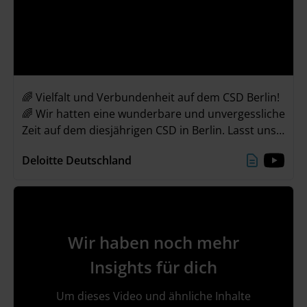
🌈 Vielfalt und Verbundenheit auf dem CSD Berlin!
🌈 Wir hatten eine wunderbare und unvergessliche
Zeit auf dem diesjährigen CSD in Berlin. Lasst uns
gemeinsam das Gefühl der Verbundenheit mit in
Deloitte Deutschland
unseren Alltag nehmen und weiterhin Vielfalt &
Inklusion feiern! 🌈💜
Wir haben noch mehr
Insights für dich
Um dieses Video und ähnliche Inhalte