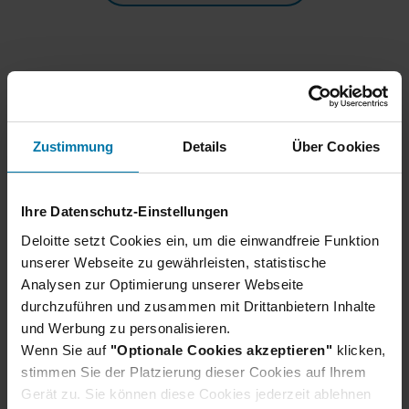
Zustimmung
Details
Über Cookies
Ihre Datenschutz-Einstellungen
Wir haben noch mehr Insights
Deloitte setzt Cookies ein, um die einwandfreie Funktion
für dich
unserer Webseite zu gewährleisten, statistische
Analysen zur Optimierung unserer Webseite
Um dieses Video und ähnliche Inhalte
durchzuführen und zusammen mit Drittanbietern Inhalte
anzusehen, ändere bitte deine Cookie-
und Werbung zu personalisieren.
Einstellungen
Wenn Sie auf
"Optionale Cookies akzeptieren"
klicken,
stimmen Sie der Platzierung dieser Cookies auf Ihrem
Gerät zu. Sie können diese Cookies jederzeit ablehnen
Cookie-Einstellungen