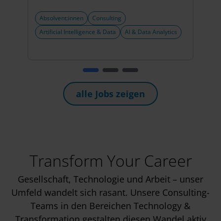
Absolvent:innen
Consulting
Abso
Artificial Intelligence & Data
AI & Data Analytics
Artif
Clou
alle Jobs zeigen
Transform Your Career
Gesellschaft, Technologie und Arbeit – unser
Umfeld wandelt sich rasant. Unsere Consulting-
Teams in den Bereichen Technology &
Transformation gestalten diesen Wandel aktiv