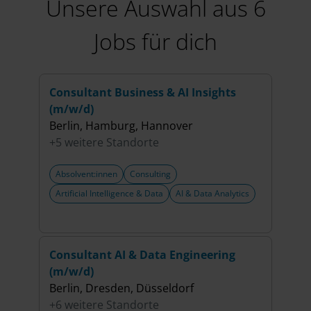
Unsere Auswahl aus 6
Jobs für dich
Consultant Business & AI Insights
Mod
(m/w/d)
Mast
Berlin, Hamburg, Hannover
Con
+5 weitere Standorte
(m/w
Berli
Absolvent:innen
Consulting
+5 w
Artificial Intelligence & Data
AI & Data Analytics
Abso
Artif
Consultant AI & Data Engineering
Trai
(m/w/d)
Arti
Berlin, Dresden, Düsseldorf
Berli
+6 weitere Standorte
+5 w