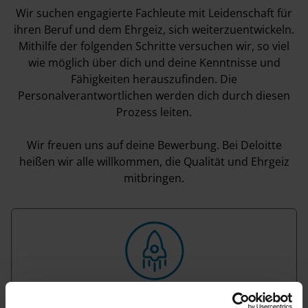
Wir suchen engagierte Fachleute mit Leidenschaft für
ihren Beruf und dem Ehrgeiz, sich weiterzuentwickeln.
Mithilfe der folgenden Schritte versuchen wir, so viel
wie möglich über dich und deine Kenntnisse und
Fähigkeiten herauszufinden. Die
Personalverantwortlichen werden dich durch diesen
Prozess leiten.
Wir freuen uns auf deine Bewerbung. Bei Deloitte
heißen wir alle willkommen, die Qualität und Ehrgeiz
mitbringen.
Unser Bewerbungsprozess