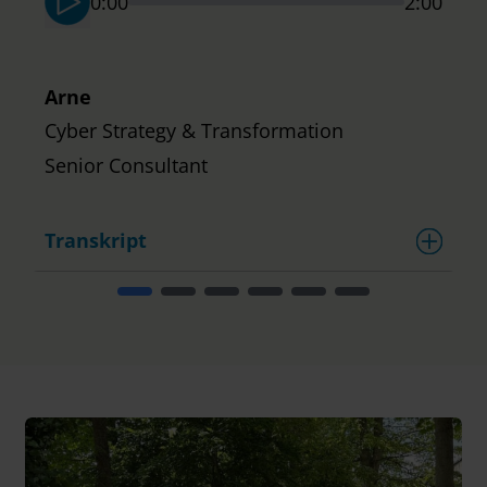
0:00
2:00
Arne
Cyber Strategy & Transformation
Senior Consultant
Transkript
T