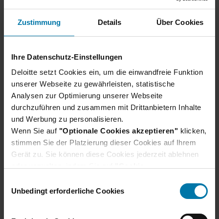
Wir verraten dir, wie du dich am besten
Zustimmung
Details
Über Cookies
vorbereiten und was du bei deiner Bewerbung
beachten solltest.
Erfahre hier mehr
Ihre Datenschutz-Einstellungen
Deloitte setzt Cookies ein, um die einwandfreie Funktion
unserer Webseite zu gewährleisten, statistische
Analysen zur Optimierung unserer Webseite
durchzuführen und zusammen mit Drittanbietern Inhalte
und Werbung zu personalisieren.
Wenn Sie auf
"Optionale Cookies akzeptieren"
klicken,
stimmen Sie der Platzierung dieser Cookies auf Ihrem
Gerät zu. Sie können diese Cookies jederzeit ablehnen
oder verwalten, indem Sie auf
"Cookie-
Einstellungen"
klicken. Je nach den von Ihnen
Du hast noch Fragen?
E
gewählten Cookie-Präferenzen kann es sein, dass die
Unbedingt erforderliche Cookies
i
volle Funktionalität oder das personalisierte
n
Hier findest du unsere Bewerbungs-FAQs, in
Nutzererlebnis dieser Website nicht zur Verfügung
w