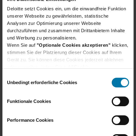
Deloitte setzt Cookies ein, um die einwandfreie Funktion
unserer Webseite zu gewährleisten, statistische
Analysen zur Optimierung unserer Webseite
durchzuführen und zusammen mit Drittanbietern Inhalte
und Werbung zu personalisieren.
Wenn Sie auf
"Optionale Cookies akzeptieren"
klicken,
stimmen Sie der Platzierung dieser Cookies auf Ihrem
Gerät zu. Sie können diese Cookies jederzeit ablehnen
oder verwalten, indem Sie auf
"Cookie-
Einstellungen"
klicken. Je nach den von Ihnen
E
gewählten Cookie-Präferenzen kann es sein, dass die
Unbedingt erforderliche Cookies
i
volle Funktionalität oder das personalisierte
n
Nutzererlebnis dieser Website nicht zur Verfügung
w
Funktionale Cookies
stehen.
i
Darüber hinaus willigen Sie gem. Art. 49 Abs. 1 DSGVO
l
ein, dass auch Anbieter in den USA Ihre Daten
l
Performance Cookies
verarbeiten. In diesem Fall ist es möglich, dass die
i
übermittelten Daten durch lokale Behörden verarbeitet
g