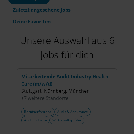
Zuletzt angesehene Jobs
Deine Favoriten
Unsere Auswahl aus 6
Jobs für dich
Mitarbeitende Audit Industry Health
Seni
Care (m/w/d)
Stut
Stuttgart, Nürnberg, München
+8 w
+7 weitere Standorte
Berufserfahrene
Audit & Assurance
Beru
Audit Industry
Wirtschaftsprüfer
Audit