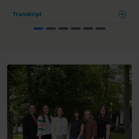
Transkript
T