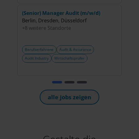
(Senior) Manager Audit (m/w/d)
(Sen
Berlin, Dresden, Düsseldorf
(m/w
+8 weitere Standorte
Hann
+4 w
Berufserfahrene
Audit & Assurance
Beru
Audit Industry
Wirtschaftsprüfer
Acco
Accou
alle Jobs zeigen