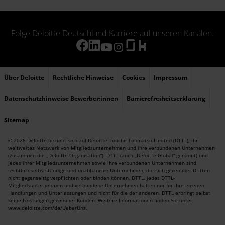
Folge Deloitte Deutschland Karriere auf unseren Kanälen.
Über Deloitte
Rechtliche Hinweise
Cookies
Impressum
Datenschutzhinweise Bewerber:innen
Barrierefreiheitserklärung
Sitemap
© 2026 Deloitte bezieht sich auf Deloitte Touche Tohmatsu Limited (DTTL), ihr
weltweites Netzwerk von Mitgliedsunternehmen und ihre verbundenen Unternehmen
(zusammen die „Deloitte-Organisation“). DTTL (auch „Deloitte Global“ genannt) und
jedes ihrer Mitgliedsunternehmen sowie ihre verbundenen Unternehmen sind
rechtlich selbstständige und unabhängige Unternehmen, die sich gegenüber Dritten
nicht gegenseitig verpflichten oder binden können. DTTL, jedes DTTL-
Mitgliedsunternehmen und verbundene Unternehmen haften nur für ihre eigenen
Handlungen und Unterlassungen und nicht für die der anderen. DTTL erbringt selbst
keine Leistungen gegenüber Kunden. Weitere Informationen finden Sie unter
www.deloitte.com/de/UeberUns
.