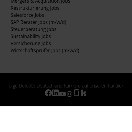
Mergers & Acquisition Jobs
Restrukturierung Jobs
Salesforce Jobs
SAP Berater Jobs (m/w/d)
Steuerberatung Jobs
Sustainability Jobs
Versicherung Jobs
Wirtschaftsprüfer Jobs (m/w/d)
Folge Deloitte Deutschland Karriere auf unseren Kanälen.
Über Deloitte
Rechtliche Hinweise
Cookies
Impressum
Datenschutzhinweise Bewerber:innen
Barrierefreiheitserklärung