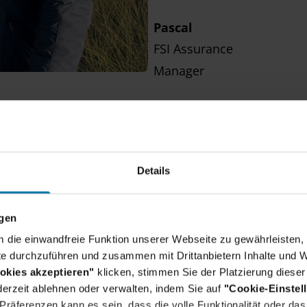
Pascal
FSI Assurance
Manager
Details
ngen
um die einwandfreie Funktion unserer Webseite zu gewährleisten, 
e durchzuführen und zusammen mit Drittanbietern Inhalte und W
okies akzeptieren"
klicken, stimmen Sie der Platzierung dieser
 Auswahl aus 103 Jobs f
erzeit ablehnen oder verwalten, indem Sie auf
"Cookie-Einstel
räferenzen kann es sein, dass die volle Funktionalität oder das 