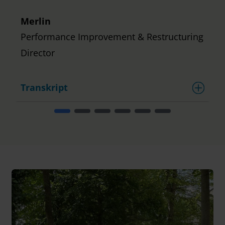
Merlin
Performance Improvement & Restructuring
Director
Transkript
T