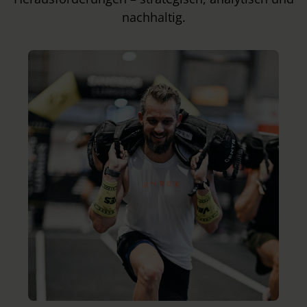
nachhaltig.
M