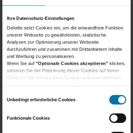
Ihre Datenschutz-Einstellungen
Deloitte setzt Cookies ein, um die einwandfreie Funktion
Du hast noch Fragen?
unserer Webseite zu gewährleisten, statistische
Analysen zur Optimierung unserer Webseite
Hier findest du unsere Bewerbungs-FAQs, in
durchzuführen und zusammen mit Drittanbietern Inhalte
denen häufig gestellte Fragen direkt beantwortet
und Werbung zu personalisieren.
werden.
Wenn Sie auf
"Optionale Cookies akzeptieren"
klicken,
Bewerbungs-FAQs
stimmen Sie der Platzierung dieser Cookies auf Ihrem
Gerät zu. Sie können diese Cookies jederzeit ablehnen
oder verwalten, indem Sie auf
"Cookie-
Einstellungen"
klicken. Je nach den von Ihnen
E
gewählten Cookie-Präferenzen kann es sein, dass die
Unbedingt erforderliche Cookies
i
volle Funktionalität oder das personalisierte
n
Nutzererlebnis dieser Website nicht zur Verfügung
w
Funktionale Cookies
stehen.
i
Darüber hinaus willigen Sie gem. Art. 49 Abs. 1 DSGVO
l