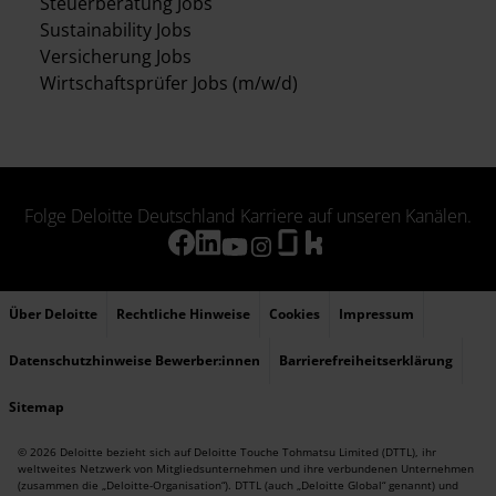
Steuerberatung Jobs
Sustainability Jobs
Versicherung Jobs
Wirtschaftsprüfer Jobs (m/w/d)
Folge Deloitte Deutschland Karriere auf unseren Kanälen.
Über Deloitte
Rechtliche Hinweise
Cookies
Impressum
Datenschutzhinweise Bewerber:innen
Barrierefreiheitserklärung
Sitemap
© 2026 Deloitte bezieht sich auf Deloitte Touche Tohmatsu Limited (DTTL), ihr
weltweites Netzwerk von Mitgliedsunternehmen und ihre verbundenen Unternehmen
(zusammen die „Deloitte-Organisation“). DTTL (auch „Deloitte Global“ genannt) und