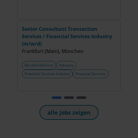
Senior Consultant Transaction
Seni
Services / Financial Services Industry
Rest
(m/w/d)
Berl
Frankfurt (Main), München
+3 w
Berufserfahrene
Advisory
Beru
Financial Services Industry
Financial Services
Perf
Rest
alle Jobs zeigen