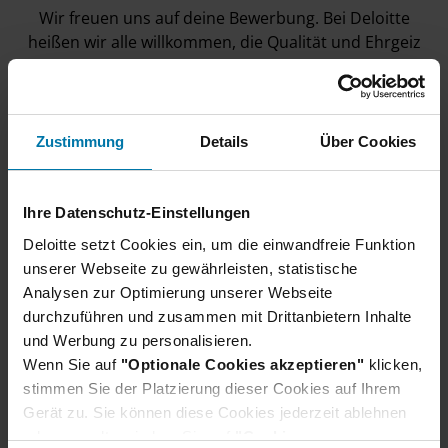
Wir freuen uns auf deine Bewerbung. Bei Deloitte
heißen wir alle willkommen, die Qualität und Ehrgeiz
mitbringen.
Zustimmung
Details
Über Cookies
Ihre Datenschutz-Einstellungen
Unser Bewerbungsprozess
Deloitte setzt Cookies ein, um die einwandfreie Funktion
unserer Webseite zu gewährleisten, statistische
Wir verraten dir, wie du dich am besten
Analysen zur Optimierung unserer Webseite
vorbereiten und was du bei deiner Bewerbung
durchzuführen und zusammen mit Drittanbietern Inhalte
beachten solltest.
und Werbung zu personalisieren.
Erfahre hier mehr
Wenn Sie auf
"Optionale Cookies akzeptieren"
klicken,
stimmen Sie der Platzierung dieser Cookies auf Ihrem
Gerät zu. Sie können diese Cookies jederzeit ablehnen
oder verwalten, indem Sie auf
"Cookie-