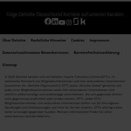
Folge Deloitte Deutschland Karriere auf unseren Kanälen.
Über Deloitte
Rechtliche Hinweise
Cookies
Impressum
Datenschutzhinweise Bewerber:innen
Barrierefreiheitserklärung
Sitemap
© 2026 Deloitte bezieht sich auf Deloitte Touche Tohmatsu Limited (DTTL), ihr
weltweites Netzwerk von Mitgliedsunternehmen und ihre verbundenen Unternehmen
(zusammen die „Deloitte-Organisation“). DTTL (auch „Deloitte Global“ genannt) und
jedes ihrer Mitgliedsunternehmen sowie ihre verbundenen Unternehmen sind
rechtlich selbstständige und unabhängige Unternehmen, die sich gegenüber Dritten
nicht gegenseitig verpflichten oder binden können. DTTL, jedes DTTL-
Mitgliedsunternehmen und verbundene Unternehmen haften nur für ihre eigenen
Handlungen und Unterlassungen und nicht für die der anderen. DTTL erbringt selbst
keine Leistungen gegenüber Kunden. Weitere Informationen finden Sie unter
www.deloitte.com/de/UeberUns
.