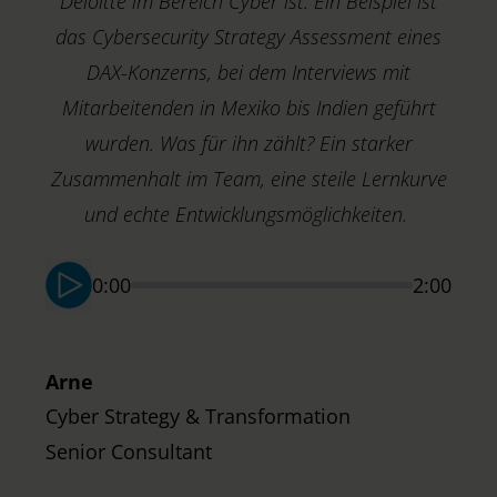
Deloitte im Bereich Cyber ist. Ein Beispiel ist
das Cybersecurity Strategy Assessment eines
DAX-Konzerns, bei dem Interviews mit
Mitarbeitenden in Mexiko bis Indien geführt
wurden. Was für ihn zählt? Ein starker
Zusammenhalt im Team, eine steile Lernkurve
M
T
und echte Entwicklungsmöglichkeiten.
S
0:00
2:00
Arne
Cyber Strategy & Transformation
Senior Consultant