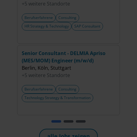
+5 weitere Standorte
Berufserfahrene
Consulting
Beru
HR Strategy & Technology
SAP Consultant
Ente
Busi
Senior Consultant - DELMIA Apriso
Seni
(MES/MOM) Engineer (m/w/d)
(m/w
Berlin, Köln, Stuttgart
Berl
+5 weitere Standorte
+6 w
Berufserfahrene
Consulting
Beru
Technology Strategy & Transformation
Artif
alle Jobs zeigen