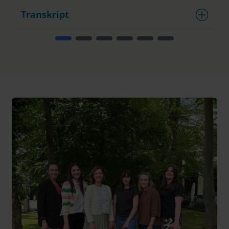
Transkript
T