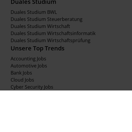
Duales Studium
Duales Studium BWL
Duales Studium Steuerberatung
Duales Studium Wirtschaft
Duales Studium Wirtschaftsinformatik
Duales Studium Wirtschaftsprüfung
Unsere Top Trends
Accounting Jobs
Automotive Jobs
Bank Jobs
Cloud Jobs
Cyber Security Jobs
Data & Analytics Jobs
Mathematiker Jobs (m/w/d)
Mergers & Acquisition Jobs
Restrukturierung Jobs
Salesforce Jobs
SAP Berater Jobs (m/w/d)