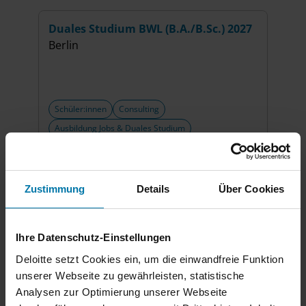
Duales Studium BWL (B.A./B.Sc.) 2027
Berlin
Schüler:innen
Consulting
Ausbildung Jobs & Duales Studium
Duales Studium Informatik (B.Sc.)
2027
Zustimmung
Details
Über Cookies
Leipzig
Ihre Datenschutz-Einstellungen
Schüler:innen
Consulting
Deloitte setzt Cookies ein, um die einwandfreie Funktion
Ausbildung Jobs & Duales Studium
unserer Webseite zu gewährleisten, statistische
Analysen zur Optimierung unserer Webseite