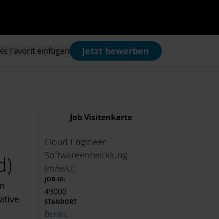
Jetzt bewerben
Als Favorit einfügen
Job Visitenkarte
Cloud Engineer
Softwareentwicklung
d)
(m/w/d)
JOB-ID:
n
49000
ative
STANDORT
Berlin,