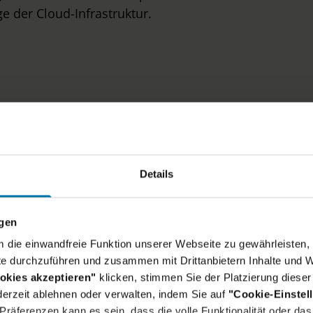
e der Cloud-Infrastruktur.
ein Skillset:
Details
diengangs oder eine vergleichbare Ausbildung
erufserfahrung im Umfeld von
ngen
jekten
um die einwandfreie Funktion unserer Webseite zu gewährleisten, 
e durchzuführen und zusammen mit Drittanbietern Inhalte und W
es Verständnis
im Bereich der
okies akzeptieren"
klicken, stimmen Sie der Platzierung dieser
loud-Umfeld und Erfahrung in der praktischen
erzeit ablehnen oder verwalten, indem Sie auf
"Cookie-Einstel
ologien
räferenzen kann es sein, dass die volle Funktionalität oder das 