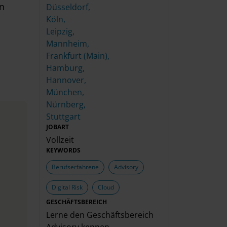
en
Düsseldorf,
Köln,
Leipzig,
Mannheim,
Frankfurt (Main),
Hamburg,
Hannover,
München,
Nürnberg,
Stuttgart
JOBART
Vollzeit
KEYWORDS
Berufserfahrene
Advisory
Digital Risk
Cloud
GESCHÄFTSBEREICH
Lerne den Geschäftsbereich