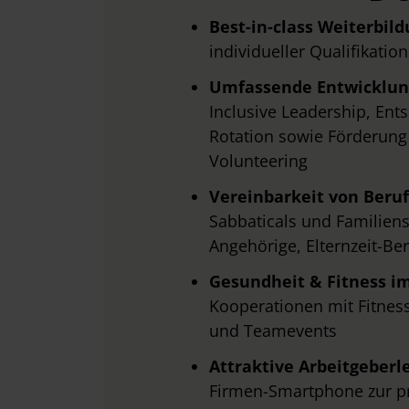
w
Best-in-class Weiterbil
a
individueller Qualifikati
h
l
Umfassende Entwicklu
Inclusive Leadership, En
Rotation sowie Förderung
Volunteering
Vereinbarkeit von Beruf
Sabbaticals und Familiense
Angehörige, Elternzeit-B
Gesundheit & Fitness i
Kooperationen mit Fitness
und Teamevents
Attraktive Arbeitgeberl
Firmen-Smartphone zur pr