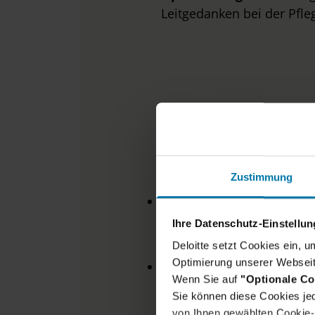
Leitgedanken bei der Pfleg
D
Zustimmung
Abschluss
eines MINT-Stu
und mindestens 2 Jahre B
Ihre Datenschutz-Einstellu
Softwareentwicklungspro
Deloitte setzt Cookies ein, 
Optimierung unserer Webseit
Ausgeprägtes technisch
Wenn Sie auf
"Optionale Co
Softwareentwicklung im C
Sie können diese Cookies jed
Nutzung von Cloud-Techn
von Ihnen gewählten Cookie-P