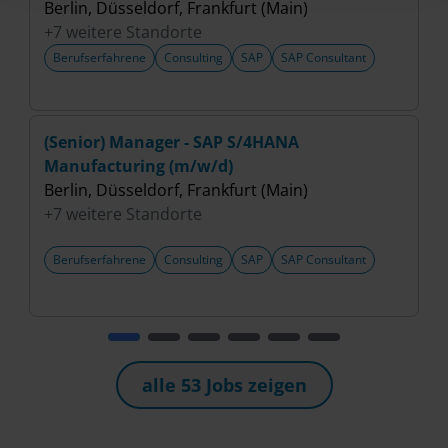
Berlin, Düsseldorf, Frankfurt (Main)
+
+7 weitere Standorte
Berufserfahrene
Consulting
SAP
SAP Consultant
(Senior) Manager - SAP S/4HANA
(
Manufacturing (m/w/d)
P
Berlin, Düsseldorf, Frankfurt (Main)
B
+7 weitere Standorte
+
Berufserfahrene
Consulting
SAP
SAP Consultant
alle 53 Jobs zeigen