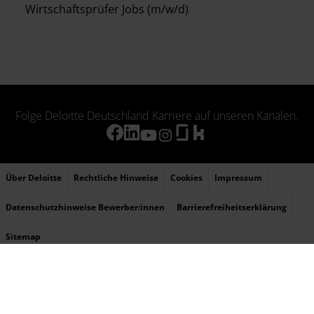
Wirtschaftsprüfer Jobs (m/w/d)
Folge Deloitte Deutschland Karriere auf unseren Kanälen.
Über Deloitte
Rechtliche Hinweise
Cookies
Impressum
Datenschutzhinweise Bewerber:innen
Barrierefreiheitserklärung
Sitemap
© 2026 Deloitte bezieht sich auf Deloitte Touche Tohmatsu Limited (DTTL), ihr
weltweites Netzwerk von Mitgliedsunternehmen und ihre verbundenen Unternehmen
(zusammen die „Deloitte-Organisation“). DTTL (auch „Deloitte Global“ genannt) und
jedes ihrer Mitgliedsunternehmen sowie ihre verbundenen Unternehmen sind
rechtlich selbstständige und unabhängige Unternehmen, die sich gegenüber Dritten