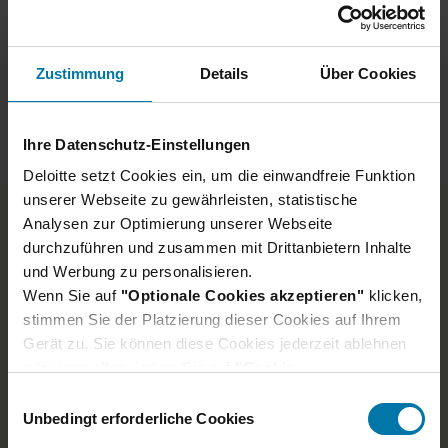
Ein Job, der dich wachsen lässt
Zustimmung
Details
Über Cookies
Dein Einstieg in ein dynamisches
Team
Ihre Datenschutz-Einstellungen
Deloitte setzt Cookies ein, um die einwandfreie Funktion
unserer Webseite zu gewährleisten, statistische
Analysen zur Optimierung unserer Webseite
durchzuführen und zusammen mit Drittanbietern Inhalte
Jetzt bei Deloitte in Walldorf
und Werbung zu personalisieren.
Wenn Sie auf
"Optionale Cookies akzeptieren"
klicken,
bewerben
stimmen Sie der Platzierung dieser Cookies auf Ihrem
Gerät zu. Sie können diese Cookies jederzeit ablehnen
Bereits für den nächsten Karriereschritt? Bewirb dich
oder verwalten, indem Sie auf
"Cookie-
jetzt bei Deloitte in Walldorf! Hast du noch nicht die
Einstellungen"
klicken. Je nach den von Ihnen
E
passende Stelle gefunden? Setze ein Lesezeichen für
gewählten Cookie-Präferenzen kann es sein, dass die
Unbedingt erforderliche Cookies
i
unsere Walldorfer Jobbörse und bleib auf dem
volle Funktionalität oder das personalisierte
n