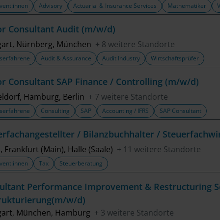
vent:innen
Advisory
Actuarial & Insurance Services
Mathematiker
or Consultant Audit (m/w/d)
gart, Nürnberg, München
+ 8 weitere Standorte
serfahrene
Audit & Assurance
Audit Industry
Wirtschaftsprüfer
or Consultant SAP Finance / Controlling (m/w/d)
ldorf, Hamburg, Berlin
+ 7 weitere Standorte
serfahrene
Consulting
SAP
Accounting / IFRS
SAP Consultant
erfachangestellter / Bilanzbuchhalter / Steuerfachwi
, Frankfurt (Main), Halle (Saale)
+ 11 weitere Standorte
vent:innen
Tax
Steuerberatung
ultant Performance Improvement & Restructuring S
rukturierung(m/w/d)
gart, München, Hamburg
+ 3 weitere Standorte