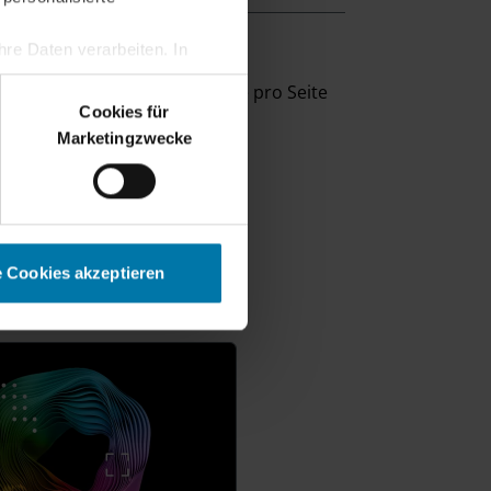
re Daten verarbeiten. In
erden.
eige
10
Ergebnisse pro Seite
Cookies für
Marketingzwecke
e Cookies akzeptieren