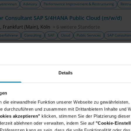
vent:innen
Advisory
Performance Improvement & Restructuring
Restru
or Consultant SAP S/4HANA Public Cloud (m/w/d)
n, Frankfurt (Main), Köln
+ 6 weitere Standorte
serfahrene
Consulting
SAP
Cloud
Public Services
SAP Consultan
ultant Regulatory Advisory (m/w/d)
hen, Köln, Hannover
+ 4 weitere Standorte
vent:innen
Advisory
Regulatory & Financial Risk
Details
or Cloud Software Engineer (m/w/d)
n, Düsseldorf, Frankfurt (Main)
+ 5 weitere Standorte
ngen
serfahrene
Consulting
Cloud Engineering
Cloud
um die einwandfreie Funktion unserer Webseite zu gewährleisten, 
e durchzuführen und zusammen mit Drittanbietern Inhalte und W
or Consultant M&A Analytics - Transaction Diligence
okies akzeptieren"
klicken, stimmen Sie der Platzierung dieser
ldorf, Frankfurt (Main), Hamburg
+ 2 weitere Standorte
erzeit ablehnen oder verwalten, indem Sie auf
"Cookie-Einstel
serfahrene
Advisory
M&A
AI & Data Analytics
Mergers and Acquisi
räferenzen kann es sein, dass die volle Funktionalität oder das 