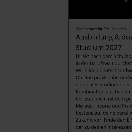
w
a
h
l
Karrierestart für Schüler:innen
Ausbildung & du
Studium 2027
Direkt nach dem Schulab
in der Berufswelt durchs
Wir bilden deutschlandwe
Ob eine praxisnahe Ausb
ein duales Studium oder 
Kombination aus beidem 
bereiten dich mit dem pe
Mix aus Theorie und Prax
bestens auf deine berufl
Zukunft vor. Finde den Ei
der zu deinen Interessen