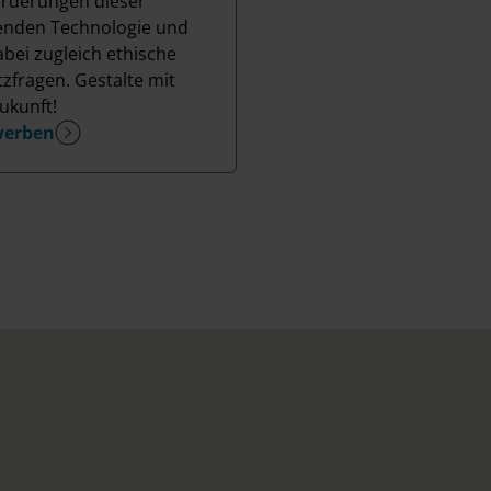
rderungen dieser
nden Technologie und
abei zugleich ethische
zfragen. Gestalte mit
ukunft!
werben