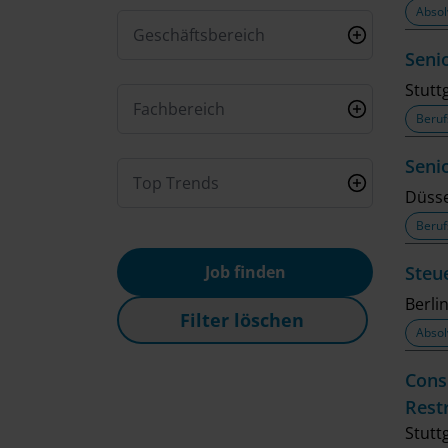
Absol
Geschäftsbereich
Seni
Stutt
Fachbereich
Beruf
Seni
Top Trends
Düsse
Beruf
Job finden
Steu
Berlin
Filter löschen
Absol
Cons
Rest
Stutt