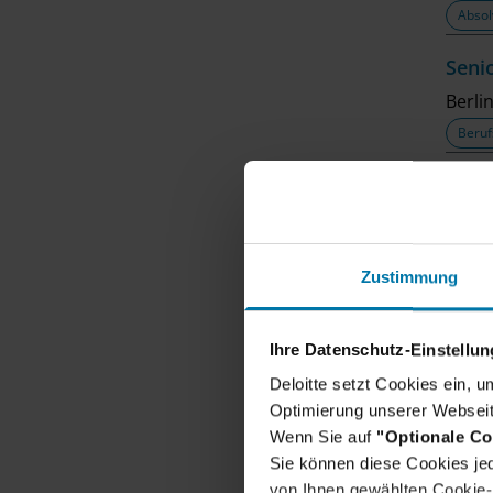
Absol
Seni
Berli
Beruf
Cons
Münc
Absol
Zustimmung
Seni
Berli
Ihre Datenschutz-Einstellu
Beruf
Deloitte setzt Cookies ein, 
Optimierung unserer Webseit
Seni
Wenn Sie auf
"Optionale Co
Düsse
Sie können diese Cookies jed
Beruf
von Ihnen gewählten Cookie-P