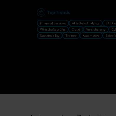
Top Trends
Financial Services
AI & Data Analytics
SAP Co
Wirtschaftsprüfer
Cloud
Versicherung
Cy
Sustainability
Trainee
Automotive
Salesf