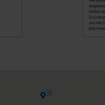
Herausfo
wegweise
stellen d
Grundsat
uns die Z
Jetzt be
458