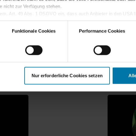
e nicht zur Verfügung stehen.
gem. Art. 49 Abs. 1 DSGVO ein, dass auch Anbieter in den USA Ih
dass die übermittelten Daten durch lokale Behörden verarbeitet w
Z
(current)
1
2
3
...
62
 Sie im
Cookie-Hinweis
.
Funktionale Cookies
Performance Cookies
Weiterführende Inhalte
Nur erforderliche Cookies setzen
All