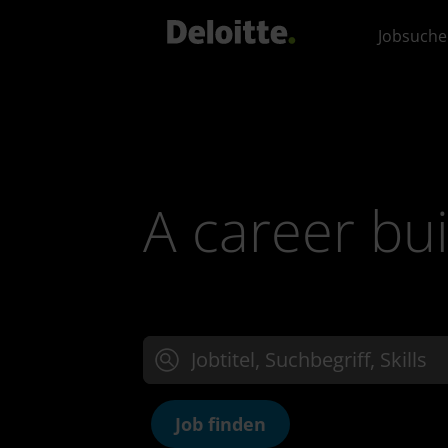
Jobsuche
A career bui
Jobtitel, Suchbegriff oder Skills eingeben