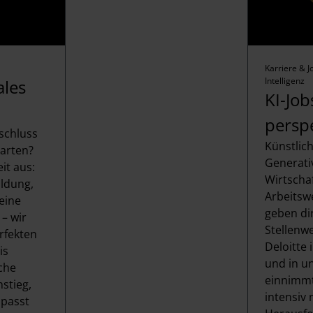
Karriere & J
Intelligenz
ales
KI-Job
persp
schluss
Künstlich
tarten?
Generati
it aus:
Wirtschaf
ildung,
Arbeitsw
eine
geben di
– wir
Stellenwe
rfekten
Deloitte
is
und in un
iche
einnimmt
nstieg,
intensiv
 passt