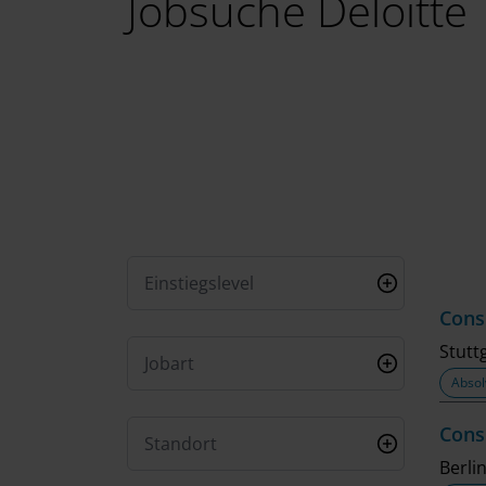
Jobsuche Deloitte
Einstiegslevel
Cons
Stutt
Jobart
Absol
Cons
Standort
Berli