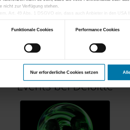
e nicht zur Verfügung stehen.
gem. Art. 49 Abs. 1 DSGVO ein, dass auch Anbieter in den USA Ih
dass die übermittelten Daten durch lokale Behörden verarbeitet w
 Sie im
Cookie-Hinweis
.
Funktionale Cookies
Performance Cookies
Nur erforderliche Cookies setzen
All
Events bei Deloitte