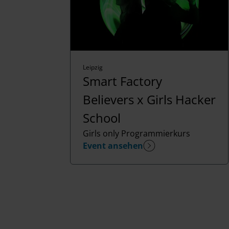
w
a
h
l
Leipzig
Smart Factory
Believers x Girls Hacker
School
Girls only Programmierkurs
Event ansehen