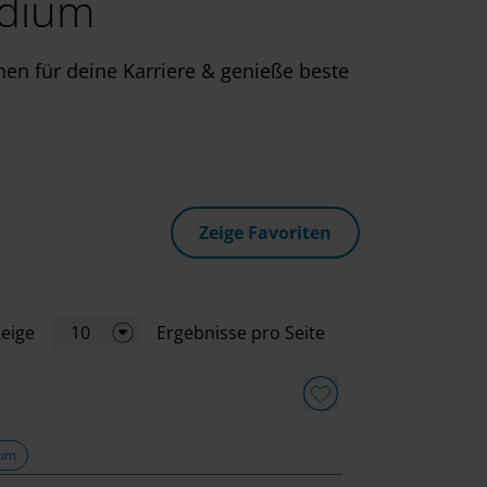
udium
hen für deine Karriere & genieße beste
Zeige Favoriten
eige
10
Ergebnisse pro Seite
ium