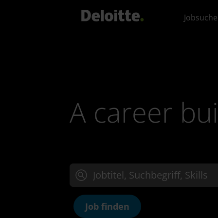
Jobsuche
A career bui
Jobtitel, Suchbegriff oder Skills eingeben