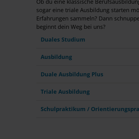
Ob du eine klassische Berufsausbildun
w
sogar eine triale Ausbildung starten möc
a
Erfahrungen sammeln? Dann schnuppere 
h
beginnt dein Weg bei uns?
l
Duales Studium
Ausbildung
Duale Ausbildung Plus
Triale Ausbildung
Schulpraktikum / Orientierungspr