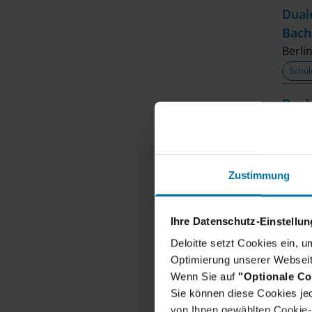
Dual
Bach
Berli
Schül
Dual
Frank
Schül
Zustimmung
Dual
Berli
Schül
Ihre Datenschutz-Einstellu
Deloitte setzt Cookies ein, 
Dual
Optimierung unserer Webseit
Stutt
Wenn Sie auf
"Optionale Co
Sie können diese Cookies jed
Schül
von Ihnen gewählten Cookie-P