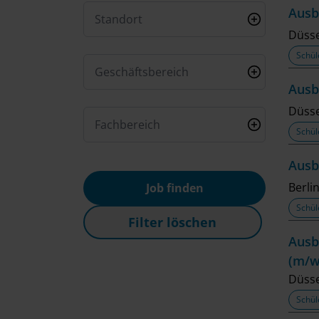
Ausb
Standort
Düsse
Schül
Geschäftsbereich
Ausb
Düsse
Fachbereich
Schül
Ausb
Berli
Job finden
Schül
Filter löschen
Ausb
(m/w
Düsse
Schül