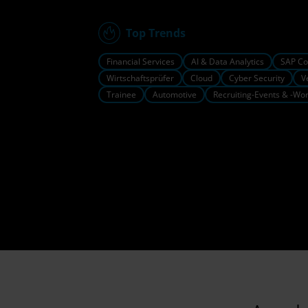
Top Trends
Financial Services
AI & Data Analytics
SAP Co
Wirtschaftsprüfer
Cloud
Cyber Security
V
Trainee
Automotive
Recruiting-Events & -Wo