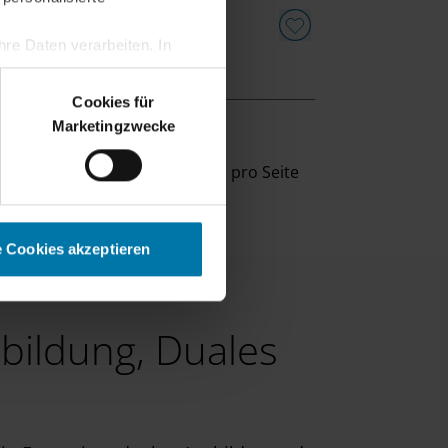
re Daten verarbeiten. In
erden.
g Jobs & Duales Studium
Cookies für
Marketingzwecke
eige
10
Ergebnisse pro Seite
e Cookies akzeptieren
bildung, Duales