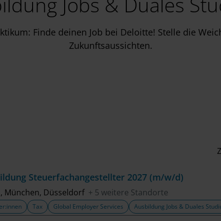
ildung Jobs & Duales St
tikum: Finde deinen Job bei Deloitte! Stelle die Weic
Zukunftsaussichten.
Z
ildung Steuerfachangestellter 2027 (m/w/d)
n, München, Düsseldorf
+ 5 weitere Standorte
er:innen
Tax
Global Employer Services
Ausbildung Jobs & Duales Stud