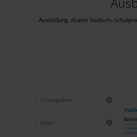
Ausb
Ausbildung, duales Studium, Schulprak
Einstiegslevel
Ausb
Berli
Jobart
Schül