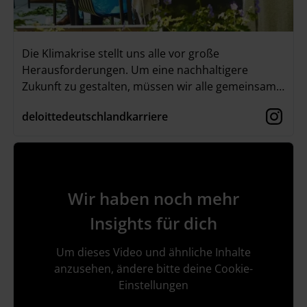
Die Klimakrise stellt uns alle vor große
Herausforderungen. Um eine nachhaltigere
Zukunft zu gestalten, müssen wir alle gemeinsam
handeln – das versuchen auch wir bei
deloittedeutschlandkarriere
Deloitte.Deshalb haben wir die Better Futures
Days ins Leben gerufen. Dieses Mal durften unsere
Mitarbeitenden in Frankfurt und Düsseldorf viele
spannende Dinge rund um das
Thema #Nachhaltigkeit erfahren und lernen, wie
Wir haben noch mehr
wir mit großen und kleinen Schritten den Weg in
eine bessere Zukunft ebnen können.
Insights für dich
Um dieses Video und ähnliche Inhalte
anzusehen, ändere bitte deine Cookie-
Einstellungen