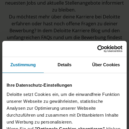
neuesten Jobs und aktuelle Stellenangebote informiert
zu bleiben.
Du möchtest mehr über deine Karriere bei Deloitte
erfahren oder hast noch offene Fragen zu deiner
Bewerbung? In dem Deloitte
Karriere Blog
und den
umfangreichen
FAQs
rund um die Bewerbung findest
du weitere Informationen und Antworten zu deiner
Karriere bei Deloitte in Frankfurt. Wir freuen uns
darauf, dich kennenzulernen!
Zustimmung
Details
Über Cookies
Ihre Datenschutz-Einstellungen
Unsere Auswahl aus 516
Deloitte setzt Cookies ein, um die einwandfreie Funktion
Jobs für dich
unserer Webseite zu gewährleisten, statistische
Analysen zur Optimierung unserer Webseite
durchzuführen und zusammen mit Drittanbietern Inhalte
und Werbung zu personalisieren.
(Junior) Assistant Sekretariat
(
Wenn Sie auf
"Optionale Cookies akzeptieren"
klicken,