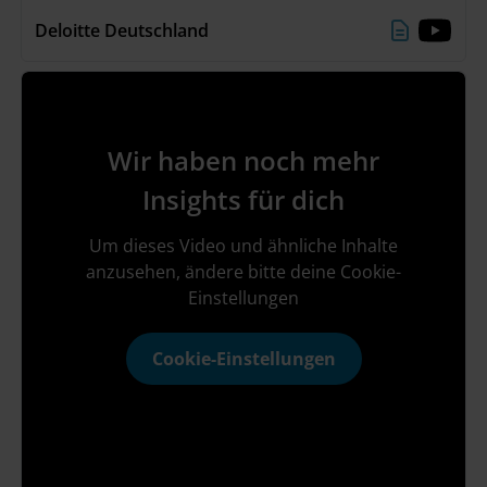
die wir über Projekte, Bewerbungen oder Events
Deloitte Deutschland
kennengelernt haben – ein Netzwerk, in dem
Beziehungen entstehen, noch bevor der erste
Arbeitstag beginnt. Durch inspirierende Events,
Coffee Calls und persönlichen Austausch
unterstützt die Community bei der
Wir haben noch mehr
Karriereplanung und stärkt langfristige
Verbindungen. Mehr zur Talent Community
Insights für dich
👉 https://delo.tt/6052h5pFM
Um dieses Video und ähnliche Inhalte
anzusehen, ändere bitte deine Cookie-
Einstellungen
Cookie-Einstellungen