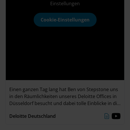
Einstellungen
Cookie-Einstellungen
Einen ganzen Tag lang hat Ben von Stepstone uns
in den Räumlichkeiten unseres Deloitte Offices in
Düsseldorf besucht und dabei tolle Einblicke in die
vielfältige Arbeit unserer Mitarbeitenden
Deloitte Deutschland
gewonnen. Von Tobias hat er beispielsweise
spannende Informationen über unsere