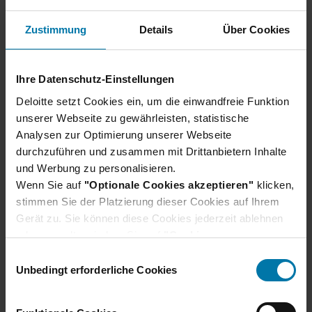
Absolvent:innen
Tax
Transfer Pricing
Zustimmung
Details
Über Cookies
Ihre Datenschutz-Einstellungen
alle 518 Jobs zeigen
Deloitte setzt Cookies ein, um die einwandfreie Funktion
unserer Webseite zu gewährleisten, statistische
Analysen zur Optimierung unserer Webseite
durchzuführen und zusammen mit Drittanbietern Inhalte
und Werbung zu personalisieren.
Wenn Sie auf
"Optionale Cookies akzeptieren"
klicken,
stimmen Sie der Platzierung dieser Cookies auf Ihrem
Gerät zu. Sie können diese Cookies jederzeit ablehnen
oder verwalten, indem Sie auf
"Cookie-
Einstellungen"
klicken. Je nach den von Ihnen
E
gewählten Cookie-Präferenzen kann es sein, dass die
Unbedingt erforderliche Cookies
i
volle Funktionalität oder das personalisierte
n
Nutzererlebnis dieser Website nicht zur Verfügung
w