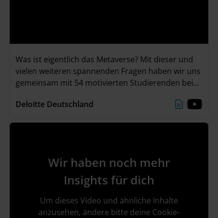
Was ist eigentlich das Metaverse? Mit dieser und
vielen weiteren spannenden Fragen haben wir uns
gemeinsam mit 54 motivierten Studierenden bei
unserem „The Metaverse Experience – Karriere-
Deloitte Deutschland
Event mit Zukunftsperspektive“ am 22./23. Juni
beschäftigt. Neben spannenden Keynotes, einer
Panel-Diskussion mit Q&A und einer eigenen VR-
Experience, waren unsere Highlights vor allem die
Erstellung von Social Avataren und das
Wir haben noch mehr
unvergessliche Abendevent!
Insights für dich
Um dieses Video und ähnliche Inhalte
anzusehen, ändere bitte deine Cookie-