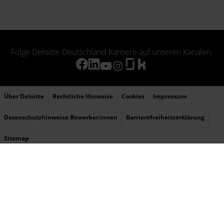
Folge Deloitte Deutschland Karriere auf unseren Kanälen.
Über Deloitte
Rechtliche Hinweise
Cookies
Impressum
Datenschutzhinweise Bewerber:innen
Barrierefreiheitserklärung
Sitemap
© 2026 Deloitte bezieht sich auf Deloitte Touche Tohmatsu Limited (DTTL), ihr
weltweites Netzwerk von Mitgliedsunternehmen und ihre verbundenen Unternehmen
(zusammen die „Deloitte-Organisation“). DTTL (auch „Deloitte Global“ genannt) und
jedes ihrer Mitgliedsunternehmen sowie ihre verbundenen Unternehmen sind
rechtlich selbstständige und unabhängige Unternehmen, die sich gegenüber Dritten
nicht gegenseitig verpflichten oder binden können. DTTL, jedes DTTL-
Mitgliedsunternehmen und verbundene Unternehmen haften nur für ihre eigenen
Handlungen und Unterlassungen und nicht für die der anderen. DTTL erbringt selbst
keine Leistungen gegenüber Kunden. Weitere Informationen finden Sie unter