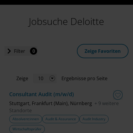
Jobsuche Deloitte
Filter
0
Zeige Favoriten
Einstiegslevel
Zeige
10
Ergebnisse pro Seite
Jobart
Consultant Audit (m/w/d)
Standort
Stuttgart, Frankfurt (Main), Nürnberg
+ 9 weitere
Standorte
Absolvent:innen
Audit & Assurance
Audit Industry
Geschäftsbereich
Wirtschaftsprüfer