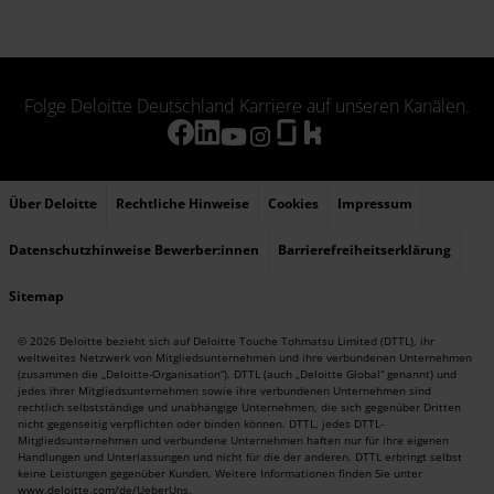
Folge Deloitte Deutschland Karriere auf unseren Kanälen.
Über Deloitte
Rechtliche Hinweise
Cookies
Impressum
Datenschutzhinweise Bewerber:innen
Barrierefreiheitserklärung
Sitemap
© 2026 Deloitte bezieht sich auf Deloitte Touche Tohmatsu Limited (DTTL), ihr
weltweites Netzwerk von Mitgliedsunternehmen und ihre verbundenen Unternehmen
(zusammen die „Deloitte-Organisation“). DTTL (auch „Deloitte Global“ genannt) und
jedes ihrer Mitgliedsunternehmen sowie ihre verbundenen Unternehmen sind
rechtlich selbstständige und unabhängige Unternehmen, die sich gegenüber Dritten
nicht gegenseitig verpflichten oder binden können. DTTL, jedes DTTL-
Mitgliedsunternehmen und verbundene Unternehmen haften nur für ihre eigenen
Handlungen und Unterlassungen und nicht für die der anderen. DTTL erbringt selbst
keine Leistungen gegenüber Kunden. Weitere Informationen finden Sie unter
www.deloitte.com/de/UeberUns
.