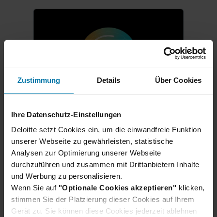
Zustimmung
Details
Über Cookies
Ihre Datenschutz-Einstellungen
Karrierestart für Schüler:innen
Deloitte setzt Cookies ein, um die einwandfreie Funktion
Ausbildung & duales
unserer Webseite zu gewährleisten, statistische
Studium 2027
Analysen zur Optimierung unserer Webseite
durchzuführen und zusammen mit Drittanbietern Inhalte
Direkt nach dem Schulabschluss
und Werbung zu personalisieren.
in der Berufswelt durchstarten?
Wenn Sie auf
"Optionale Cookies akzeptieren"
klicken,
Wir bilden deutschlandweit aus:
stimmen Sie der Platzierung dieser Cookies auf Ihrem
Ob eine praxisnahe Ausbildung,
Gerät zu. Sie können diese Cookies jederzeit ablehnen
ein duales Studium oder eine