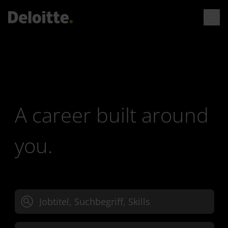
A career built around
you.
Jobtitel, Suchbegriff oder Skills eingeben