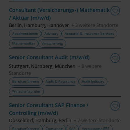
Fachbereich
Consultant (Versicherungs-) Mathematik
/ Aktuar (m/w/d)
Top Trends
Berlin, Hamburg, Hannover
+ 3 weitere Standorte
Absolvent:innen
Advisory
Actuarial & Insurance Services
Mathematiker
Versicherung
Job finden
Senior Consultant Audit (m/w/d)
Filter löschen
Stuttgart, Nürnberg, München
+ 8 weitere
Standorte
Berufserfahrene
Audit & Assurance
Audit Industry
Wirtschaftsprüfer
Senior Consultant SAP Finance /
Controlling (m/w/d)
Düsseldorf, Hamburg, Berlin
+ 7 weitere Standorte
Berufserfahrene
Consulting
SAP
Accounting / IFRS