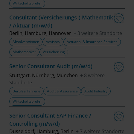
Wirtschaftsprüfer
Fachbereich
Consultant (Versicherungs-) Mathematik
/ Aktuar (m/w/d)
Top Trends
Berlin, Hamburg, Hannover
+ 3 weitere Standorte
Absolvent:innen
Advisory
Actuarial & Insurance Services
Mathematiker
Versicherung
Job finden
Senior Consultant Audit (m/w/d)
Filter löschen
Stuttgart, Nürnberg, München
+ 8 weitere
Standorte
Berufserfahrene
Audit & Assurance
Audit Industry
Wirtschaftsprüfer
Senior Consultant SAP Finance /
Controlling (m/w/d)
Düsseldorf, Hamburg, Berlin
+ 7 weitere Standorte