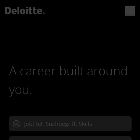
A career built around
you.
Jobtitel, Suchbegriff oder Skills eingeben