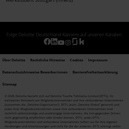
Werkstudent Stuttgart (m/w/d)
Folge Deloitte Deutschland Karriere auf unseren Kanälen.
Über Deloitte
Rechtliche Hinweise
Cookies
Impressum
Datenschutzhinweise Bewerber:innen
Barrierefreiheitserklärung
Sitemap
© 2026 Deloitte bezieht sich auf Deloitte Touche Tohmatsu Limited (DTTL), ihr
weltweites Netzwerk von Mitgliedsunternehmen und ihre verbundenen Unternehmen
(zusammen die „Deloitte-Organisation“). DTTL (auch „Deloitte Global“ genannt) und
jedes ihrer Mitgliedsunternehmen sowie ihre verbundenen Unternehmen sind
rechtlich selbstständige und unabhängige Unternehmen, die sich gegenüber Dritten
nicht gegenseitig verpflichten oder binden können. DTTL, jedes DTTL-
Mitgliedsunternehmen und verbundene Unternehmen haften nur für ihre eigenen
Handlungen und Unterlassungen und nicht für die der anderen. DTTL erbringt selbst