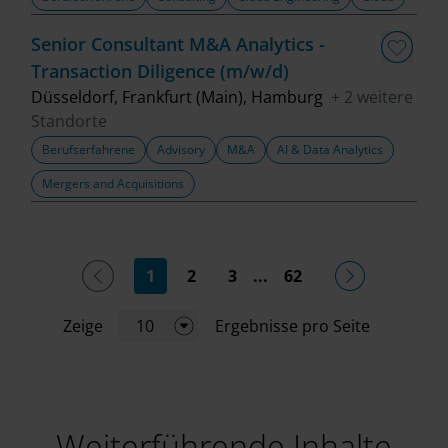
Senior Consultant M&A Analytics -
Transaction Diligence (m/w/d)
Düsseldorf, Frankfurt (Main), Hamburg
+ 2 weitere
Standorte
Berufserfahrene
Advisory
M&A
AI & Data Analytics
Mergers and Acquisitions
(current)
1
2
3
...
62
Zeige
10
Ergebnisse pro Seite
Weiterführende Inhalte