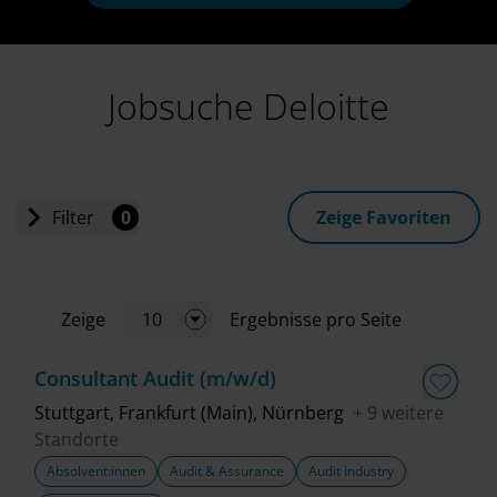
Jobsuche Deloitte
Filter
0
Zeige Favoriten
Einstiegslevel
Zeige
10
Ergebnisse pro Seite
Jobart
Consultant Audit (m/w/d)
Standort
Stuttgart, Frankfurt (Main), Nürnberg
+ 9 weitere
Standorte
Absolvent:innen
Audit & Assurance
Audit Industry
Geschäftsbereich