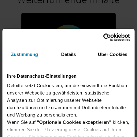
Zustimmung
Details
Über Cookies
Ihre Datenschutz-Einstellungen
Karrierestart für Schüler:innen
Deloitte setzt Cookies ein, um die einwandfreie Funktion
Ausbildung & duales
unserer Webseite zu gewährleisten, statistische
Analysen zur Optimierung unserer Webseite
Studium 2027
durchzuführen und zusammen mit Drittanbietern Inhalte
Direkt nach dem Schulabschluss
und Werbung zu personalisieren.
in der Berufswelt durchstarten?
Wenn Sie auf
"Optionale Cookies akzeptieren"
klicken,
Wir bilden deutschlandweit aus:
stimmen Sie der Platzierung dieser Cookies auf Ihrem
Ob eine praxisnahe Ausbildung,
Gerät zu. Sie können diese Cookies jederzeit ablehnen