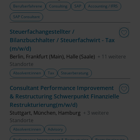
Berufserfahrene
Consulting
SAP
Accounting / IFRS
SAP Consultant
Steuerfachangestellter /
Bilanzbuchhalter / Steuerfachwirt - Tax
(m/w/d)
Berlin, Frankfurt (Main), Halle (Saale)
+ 11 weitere
Standorte
Absolvent:innen
Tax
Steuerberatung
Consultant Performance Improvement
& Restructuring Schwerpunkt Finanzielle
Restrukturierung(m/w/d)
Stuttgart, München, Hamburg
+ 3 weitere
Standorte
Absolvent:innen
Advisory
Performance Improvement & Restructuring
Restrukturierung