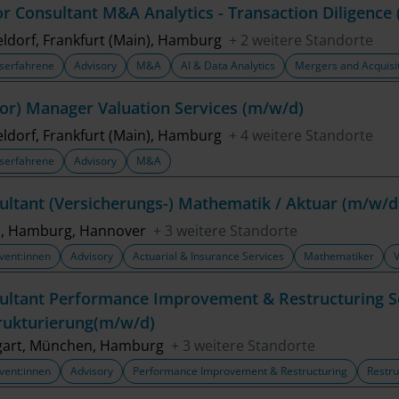
or Consultant M&A Analytics - Transaction Diligence
ldorf, Frankfurt (Main), Hamburg
+ 2 weitere Standorte
serfahrene
Advisory
M&A
AI & Data Analytics
Mergers and Acquisi
ior) Manager Valuation Services (m/w/d)
ldorf, Frankfurt (Main), Hamburg
+ 4 weitere Standorte
serfahrene
Advisory
M&A
ultant (Versicherungs-) Mathematik / Aktuar (m/w/d
n, Hamburg, Hannover
+ 3 weitere Standorte
vent:innen
Advisory
Actuarial & Insurance Services
Mathematiker
ultant Performance Improvement & Restructuring S
rukturierung(m/w/d)
gart, München, Hamburg
+ 3 weitere Standorte
vent:innen
Advisory
Performance Improvement & Restructuring
Restru