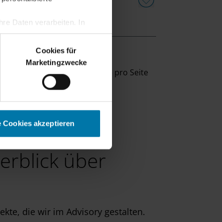
re Daten verarbeiten. In
erden.
Cookies für
Marketingzwecke
eige
10
Ergebnisse pro Seite
e Cookies akzeptieren
berblick über
kte, die wir im Advisory gestalten.