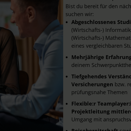
Bist du bereit für den näch
suchen wir:
Abgeschlossenes Stud
(Wirtschafts-) Informati
(Wirtschafts-) Mathemat
eines vergleichbaren S
Mehrjährige Erfahrun
deinem Schwerpunktth
Tiefgehendes Verständ
Versicherungen
bzw. r
prüfungsnahe Themen
Flexible:r
Teamplayer:
Projektleitung mittle
Umgang mit anspruchsvo
Reisebereitschaft
sowi