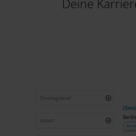
Deine Karrier
Einstiegslevel
(Sen
Berli
Jobart
Beruf