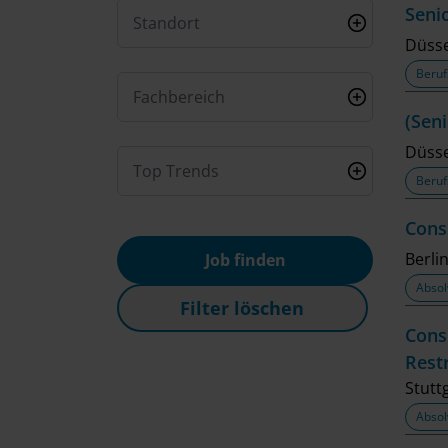
Seni
Standort
Düsse
Beruf
Fachbereich
(Sen
Düsse
Top Trends
Beruf
Cons
Berli
Job finden
Absol
Filter löschen
Cons
Rest
Stutt
Absol