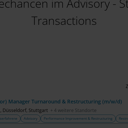
echancen im Advisory - St
Transactions
Z
ior) Manager Turnaround & Restructuring (m/w/d)
n, Düsseldorf, Stuttgart
+ 4 weitere Standorte
serfahrene
Advisory
Performance Improvement & Restructuring
Restr