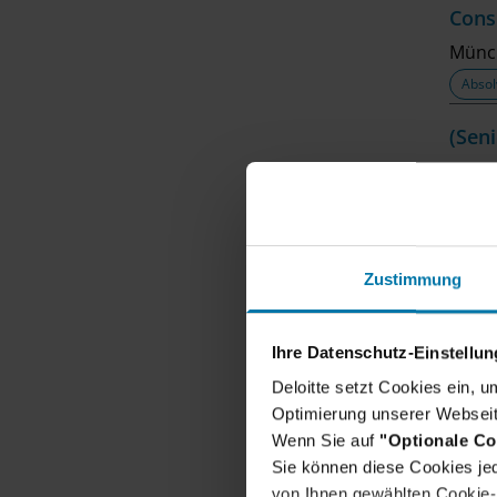
Cons
Münc
Absol
(Sen
Frank
Beruf
(Sen
Zustimmung
Leipz
Beruf
Ihre Datenschutz-Einstellu
(Sen
Deloitte setzt Cookies ein, 
Stutt
Optimierung unserer Webseit
Beruf
Wenn Sie auf
"Optionale Co
Sie können diese Cookies jed
(Sen
von Ihnen gewählten Cookie-P