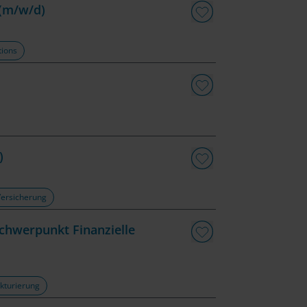
 (m/w/d)
tions
)
Versicherung
chwerpunkt Finanzielle
kturierung