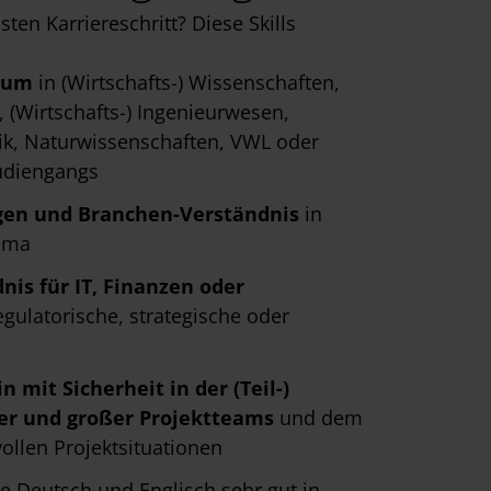
sten Karriereschritt? Diese Skills
ium
in (Wirtschafts-) Wissenschaften,
k, (Wirtschafts-) Ingenieurwesen,
ik, Naturwissenschaften, VWL oder
tudiengangs
gen und Branchen-Verständnis
in
ema
nis für IT, Finanzen oder
egulatorische, strategische oder
in
mit Sicherheit in der (Teil-)
rer und großer Projektteams
und dem
llen Projektsituationen
e Deutsch und Englisch sehr gut in