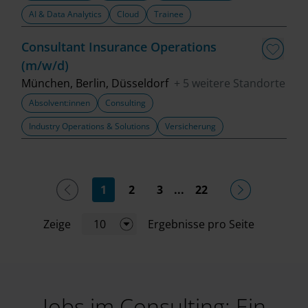
AI & Data Analytics
Cloud
Trainee
Consultant Insurance Operations
(m/w/d)
München, Berlin, Düsseldorf
+ 5 weitere Standorte
Absolvent:innen
Consulting
Industry Operations & Solutions
Versicherung
(current)
1
2
3
...
22
Zeige
10
Ergebnisse pro Seite
Jobs im Consulting: Ein