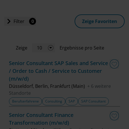
Filter
0
Zeige Favoriten
Einstiegslevel
Zeige
10
Ergebnisse pro Seite
Jobart
Senior Consultant SAP Sales and Service
/ Order to Cash / Service to Customer
Standort
(m/w/d)
Düsseldorf, Berlin, Frankfurt (Main)
+ 6 weitere
Fachbereich
Standorte
Berufserfahrene
Consulting
SAP
SAP Consultant
Top Trends
Senior Consultant Finance
Transformation (m/w/d)
Job finden