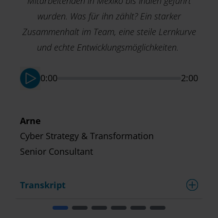
Mitarbeitenden in Mexiko bis Indien geführt
wurden. Was für ihn zählt? Ein starker
Zusammenhalt im Team, eine steile Lernkurve
M
T
und echte Entwicklungsmöglichkeiten.
S
0:00
2:00
Arne
Cyber Strategy & Transformation
Senior Consultant
Transkript
T