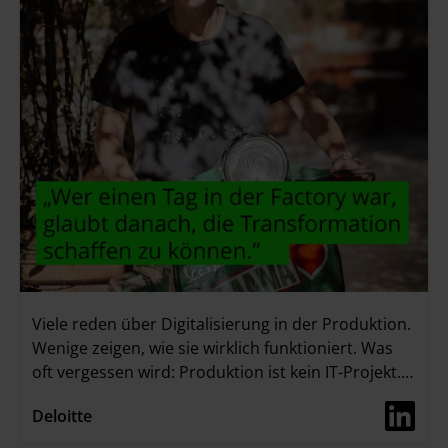
Viele reden über Digitalisierung in der Produktion.
Wenige zeigen, wie sie wirklich funktioniert. Was
oft vergessen wird: Produktion ist kein IT-Projekt.
Du hast Maschinen, gewachsene Systeme – und
Deloitte
vor allem physische Grenzen. Genau daran
arbeitet Britta Mittlefehldt bei Deloitte. Als