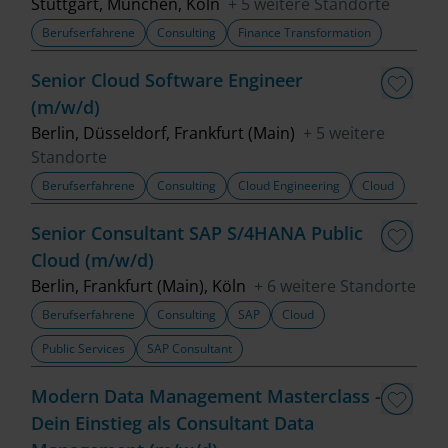
Stuttgart, München, Köln
+ 5 weitere Standorte
Berufserfahrene
Consulting
Finance Transformation
Filter löschen
Senior Cloud Software Engineer
(m/w/d)
Berlin, Düsseldorf, Frankfurt (Main)
+ 5 weitere
Standorte
Berufserfahrene
Consulting
Cloud Engineering
Cloud
Senior Consultant SAP S/4HANA Public
Cloud (m/w/d)
Berlin, Frankfurt (Main), Köln
+ 6 weitere Standorte
Berufserfahrene
Consulting
SAP
Cloud
Public Services
SAP Consultant
Modern Data Management Masterclass -
Dein Einstieg als Consultant Data