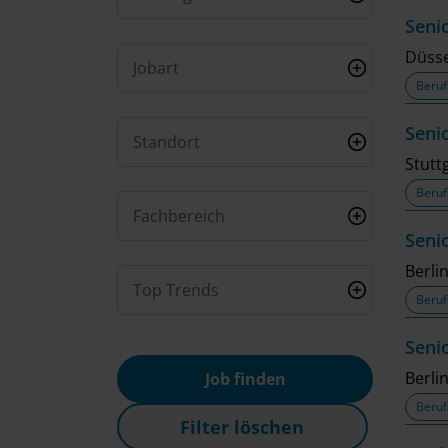
Seni
Düsse
Jobart
Beruf
Seni
Standort
Stutt
Beruf
Fachbereich
Seni
Berli
Top Trends
Beruf
Seni
Berli
Job finden
Beruf
Filter löschen