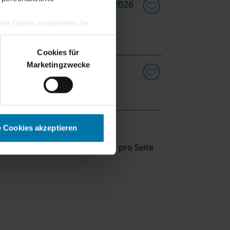
 & Engineering im Oktober 2026
re Daten verarbeiten. In
erden.
Trainee
Cookies für
Marketingzwecke
e Cookies akzeptieren
eige
10
Ergebnisse pro Seite