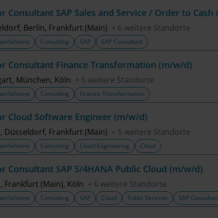
or Consultant SAP Sales and Service / Order to Cash
ldorf, Berlin, Frankfurt (Main)
+ 6 weitere Standorte
serfahrene
Consulting
SAP
SAP Consultant
or Consultant Finance Transformation (m/w/d)
gart, München, Köln
+ 5 weitere Standorte
serfahrene
Consulting
Finance Transformation
or Cloud Software Engineer (m/w/d)
n, Düsseldorf, Frankfurt (Main)
+ 5 weitere Standorte
serfahrene
Consulting
Cloud Engineering
Cloud
or Consultant SAP S/4HANA Public Cloud (m/w/d)
n, Frankfurt (Main), Köln
+ 6 weitere Standorte
serfahrene
Consulting
SAP
Cloud
Public Services
SAP Consultan