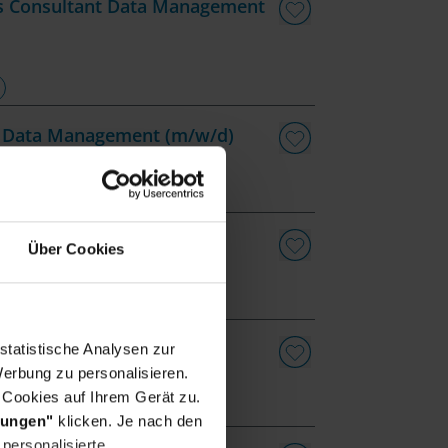
ls Consultant Data Management
nt Data Management (m/w/d)
ence & Data (m/w/d)
Über Cookies
Cloud
Trainee
 Enterprise (m/w/d)
statistische Analysen zur
erbung zu personalisieren.
 Cookies auf Ihrem Gerät zu.
ud
Trainee
lungen"
klicken. Je nach den
personalisierte