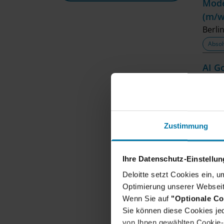
Mode
(m/w
Berli
Absol
AI G
Berli
Absol
Train
Zustimmung
Berli
Absol
Ihre Datenschutz-Einstellu
Trai
Deloitte setzt Cookies ein, 
Optimierung unserer Webseit
Berli
Wenn Sie auf
"Optionale Co
Absol
Sie können diese Cookies jed
von Ihnen gewählten Cookie-P