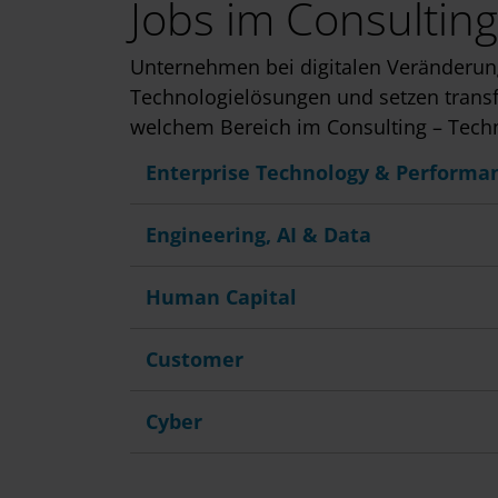
Jobs im Consulting
w
a
Unternehmen bei digitalen Veränderun
h
Technologielösungen und setzen transf
l
welchem Bereich im Consulting – Techn
Enterprise Technology & Performa
Engineering, AI & Data
Human Capital
Customer
Cyber