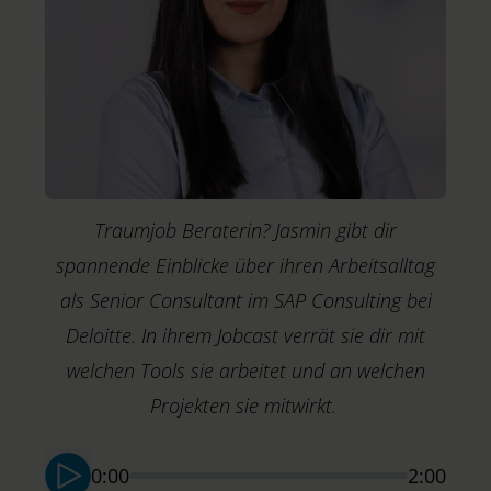
b
Traumjob Beraterin? Jasmin gibt dir
spannende Einblicke über ihren Arbeitsalltag
als Senior Consultant im SAP Consulting bei
Deloitte. In ihrem Jobcast verrät sie dir mit
welchen Tools sie arbeitet und an welchen
Projekten sie mitwirkt.
B
I
0:00
2:00