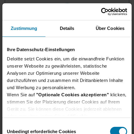
Zustimmung
Details
Über Cookies
Unser Bewerbungsprozess
Wir verraten dir, wie du dich am besten
Ihre Datenschutz-Einstellungen
vorbereiten und was du bei deiner Bewerbung
Deloitte setzt Cookies ein, um die einwandfreie Funktion
beachten solltest.
unserer Webseite zu gewährleisten, statistische
Erfahre hier mehr
Analysen zur Optimierung unserer Webseite
durchzuführen und zusammen mit Drittanbietern Inhalte
und Werbung zu personalisieren.
Wenn Sie auf
"Optionale Cookies akzeptieren"
klicken,
stimmen Sie der Platzierung dieser Cookies auf Ihrem
Gerät zu. Sie können diese Cookies jederzeit ablehnen
oder verwalten, indem Sie auf
"Cookie-
Einstellungen"
klicken. Je nach den von Ihnen
E
gewählten Cookie-Präferenzen kann es sein, dass die
Unbedingt erforderliche Cookies
i