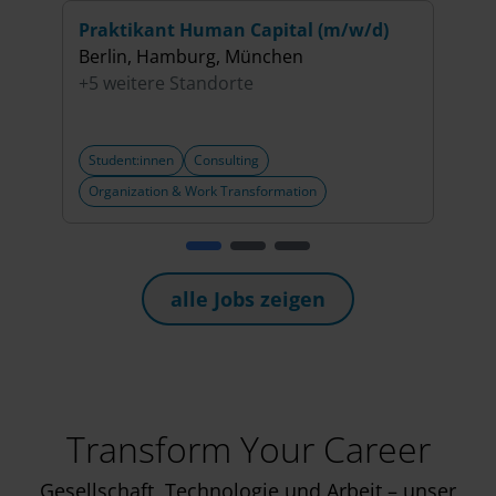
Praktikant Human Capital (m/w/d)
Prak
Berlin, Hamburg, München
Secu
+5 weitere Standorte
Stut
+6 w
Student:innen
Consulting
Stud
Organization & Work Transformation
Cybe
alle Jobs zeigen
Transform Your Career
Gesellschaft, Technologie und Arbeit – unser