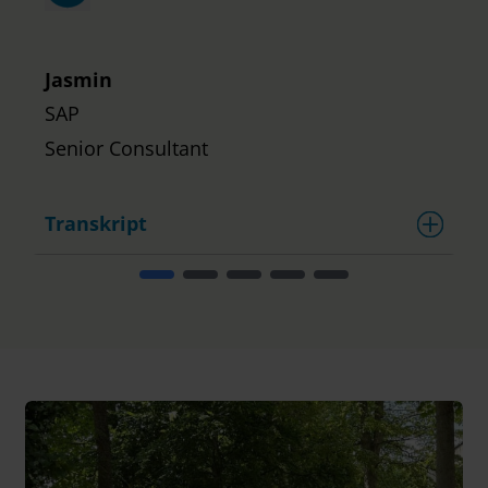
C
Jasmin
SAP
Senior Consultant
Transkript
T