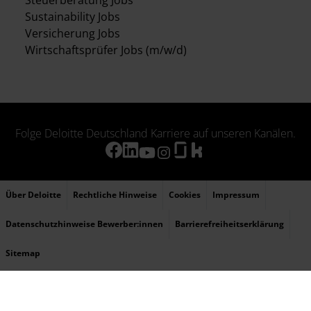
Steuerberatung Jobs
Sustainability Jobs
Versicherung Jobs
Wirtschaftsprüfer Jobs (m/w/d)
Folge Deloitte Deutschland Karriere auf unseren Kanälen.
Über Deloitte
Rechtliche Hinweise
Cookies
Impressum
Datenschutzhinweise Bewerber:innen
Barrierefreiheitserklärung
Sitemap
© 2026 Deloitte bezieht sich auf Deloitte Touche Tohmatsu Limited (DTTL), ihr
weltweites Netzwerk von Mitgliedsunternehmen und ihre verbundenen Unternehmen
(zusammen die „Deloitte-Organisation“). DTTL (auch „Deloitte Global“ genannt) und