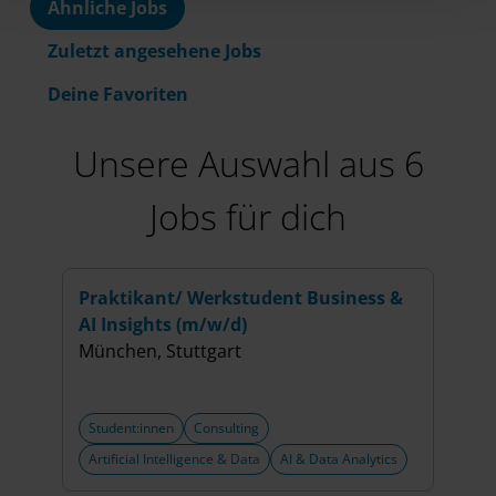
Ähnliche Jobs
Zuletzt angesehene Jobs
Deine Favoriten
Unsere Auswahl aus 6
Jobs für dich
Praktikant/ Werkstudent Business &
Werk
AI Insights (m/w/d)
(m/w
München, Stuttgart
Münc
+4 w
Student:innen
Consulting
Stud
Artificial Intelligence & Data
AI & Data Analytics
Artif