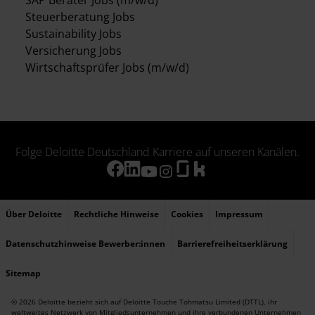
SAP Berater Jobs (m/w/d)
Steuerberatung Jobs
Sustainability Jobs
Versicherung Jobs
Wirtschaftsprüfer Jobs (m/w/d)
Folge Deloitte Deutschland Karriere auf unseren Kanälen.
Über Deloitte
Rechtliche Hinweise
Cookies
Impressum
Datenschutzhinweise Bewerber:innen
Barrierefreiheitserklärung
Sitemap
© 2026 Deloitte bezieht sich auf Deloitte Touche Tohmatsu Limited (DTTL), ihr
weltweites Netzwerk von Mitgliedsunternehmen und ihre verbundenen Unternehmen