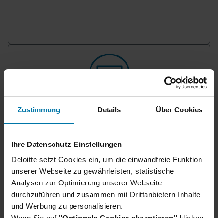
Du hast noch Fragen?
Zustimmung
Details
Über Cookies
Hier findest du unsere Bewerbungs-FAQs, in
denen häufig gestellte Fragen direkt beantwortet
Ihre Datenschutz-Einstellungen
werden.
Deloitte setzt Cookies ein, um die einwandfreie Funktion
Bewerbungs-FAQs
unserer Webseite zu gewährleisten, statistische
Analysen zur Optimierung unserer Webseite
durchzuführen und zusammen mit Drittanbietern Inhalte
und Werbung zu personalisieren.
Wenn Sie auf
"Optionale Cookies akzeptieren"
klicken,