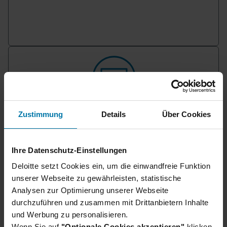
Du hast noch Fragen?
Zustimmung
Details
Über Cookies
Hier findest du unsere Bewerbungs-FAQs, in
denen häufig gestellte Fragen direkt beantwortet
Ihre Datenschutz-Einstellungen
werden.
Deloitte setzt Cookies ein, um die einwandfreie Funktion
Bewerbungs-FAQs
unserer Webseite zu gewährleisten, statistische
Analysen zur Optimierung unserer Webseite
durchzuführen und zusammen mit Drittanbietern Inhalte
und Werbung zu personalisieren.
Wenn Sie auf
"Optionale Cookies akzeptieren"
klicken,