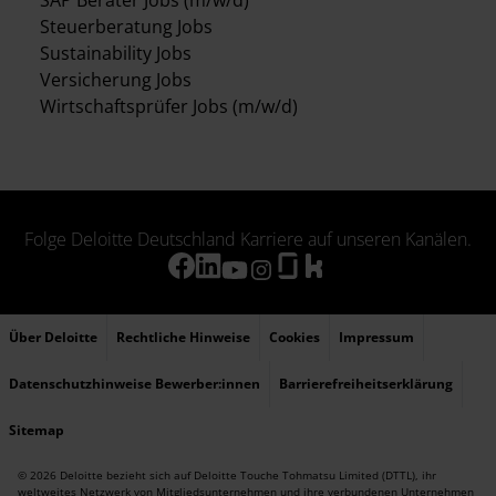
SAP Berater Jobs (m/w/d)
Steuerberatung Jobs
Sustainability Jobs
Versicherung Jobs
Wirtschaftsprüfer Jobs (m/w/d)
Folge Deloitte Deutschland Karriere auf unseren Kanälen.
Über Deloitte
Rechtliche Hinweise
Cookies
Impressum
Datenschutzhinweise Bewerber:innen
Barrierefreiheitserklärung
Sitemap
© 2026 Deloitte bezieht sich auf Deloitte Touche Tohmatsu Limited (DTTL), ihr
weltweites Netzwerk von Mitgliedsunternehmen und ihre verbundenen Unternehmen